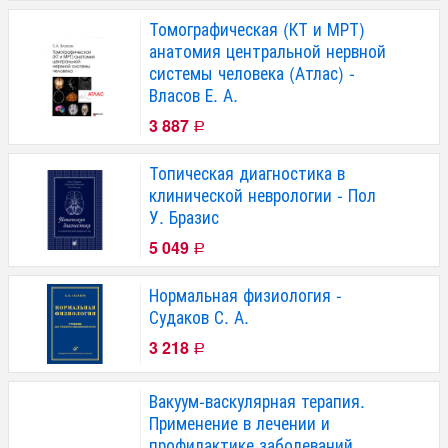
Томографическая (КТ и МРТ)
анатомия центральной нервной
системы человека (Атлас) -
Власов Е. А.
3 887
Р
Топическая диагностика в
клинической неврологии - Пол
У. Бразис
5 049
Р
Нормальная физиология -
Судаков С. А.
3 218
Р
Вакуум-васкулярная терапия.
Применение в лечении и
профилактике заболеваний