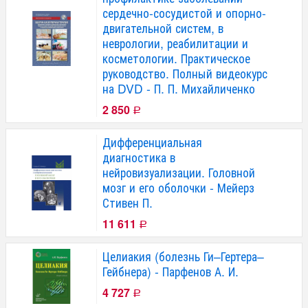
сердечно-сосудистой и опорно-
двигательной систем, в
неврологии, реабилитации и
косметологии. Практическое
руководство. Полный видеокурс
на DVD - П. П. Михайличенко
2 850
Р
Дифференциальная
диагностика в
нейровизуализации. Головной
мозг и его оболочки - Мейерз
Стивен П.
11 611
Р
Целиакия (болезнь Ги–Гертера–
Гейбнера) - Парфенов А. И.
4 727
Р