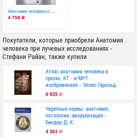
Анатомия человека при...
4 758
Р
Покупатели, которые приобрели Анатомия
человека при лучевых исследованиях -
Стефани Райан, также купили
Атлас анатомии человека в
срезах, КТ - и МРТ -
изображениях - Эллис Гарольд
6 925
Р
Черепные нервы: анатомия,
патология, визуализация -
Биндер Д. К.
4 361
Р