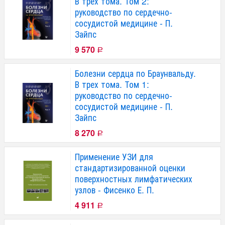
В трех тома. Том 2:
руководство по сердечно-
сосудистой медицине - П.
Зайпс
9 570
Р
Болезни сердца по Браунвальду.
В трех тома. Том 1:
руководство по сердечно-
сосудистой медицине - П.
Зайпс
8 270
Р
Применение УЗИ для
стандартизированной оценки
поверхностных лимфатических
узлов - Фисенко Е. П.
4 911
Р