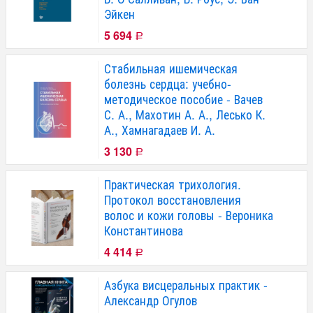
Эйкен
5 694
Р
Стабильная ишемическая
болезнь сердца: учебно-
методическое пособие - Вачев
С. А., Махотин А. А., Лесько К.
А., Хамнагадаев И. А.
3 130
Р
Практическая трихология.
Протокол восстановления
волос и кожи головы - Вероника
Константинова
4 414
Р
Азбука висцеральных практик -
Александр Огулов