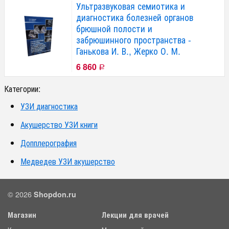
Ультразвуковая семиотика и
диагностика болезней органов
брюшной полости и
забрюшинного пространства -
Ганькова И. В., Жерко О. М.
6 860
Р
Категории:
УЗИ диагностика
Акушерство УЗИ книги
Допплерография
Медведев УЗИ акушерство
© 2026
Shopdon.ru
Магазин
Лекции для врачей