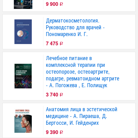
9 900
Р
Дерматокосметология.
Руководство для врачей -
Пономаренко И. Г.
7 475
Р
Лечебное питание в
комплексной терапии при
остеопорозе, остеоартрите,
подагре, ревматоидном артрите
- А. Погожева , Е. Полищук
3 740
Р
Анатомия лица в эстетической
медицине - А. Пираеша, Д.
Бертосси, И. Гейденрих
9 390
Р