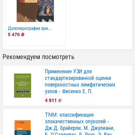
Допплерография при...
5 470
Р
Рекомендуем посмотреть
Применение УЗИ для
стандартизированной оценки
поверхностных лимфатических
узлов - Фисенко Е. П.
4 911
Р
TNM: классификация
злокачественных опухолей -
Дж.Д. Брайерли, М. Джулиани,
Б. О’Салливан, Б. Роус, Э. Ван