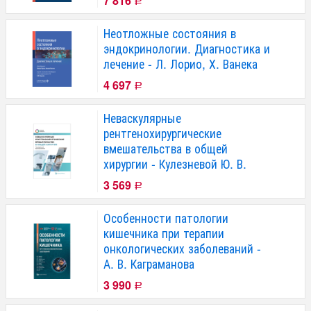
7 816
Р
Неотложные состояния в
эндокринологии. Диагностика и
лечение - Л. Лорио, Х. Ванека
4 697
Р
Неваскулярные
рентгенохирургические
вмешательства в общей
хирургии - Кулезневой Ю. В.
3 569
Р
Особенности патологии
кишечника при терапии
онкологических заболеваний -
А. В. Каграманова
3 990
Р