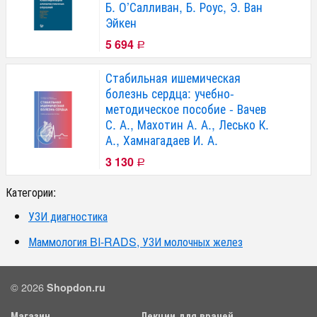
Б. О’Салливан, Б. Роус, Э. Ван
Эйкен
5 694
Р
Стабильная ишемическая
болезнь сердца: учебно-
методическое пособие - Вачев
С. А., Махотин А. А., Лесько К.
А., Хамнагадаев И. А.
3 130
Р
Категории:
УЗИ диагностика
Маммология BI-RADS, УЗИ молочных желез
© 2026
Shopdon.ru
Магазин
Лекции для врачей