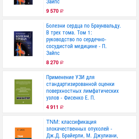
Зайпс
9 570
Р
Болезни сердца по Браунвальду.
В трех тома. Том 1:
руководство по сердечно-
сосудистой медицине - П.
Зайпс
8 270
Р
Применение УЗИ для
стандартизированной оценки
поверхностных лимфатических
узлов - Фисенко Е. П.
4 911
Р
TNM: классификация
злокачественных опухолей -
Дж.Д. Брайерли, М. Джулиани,