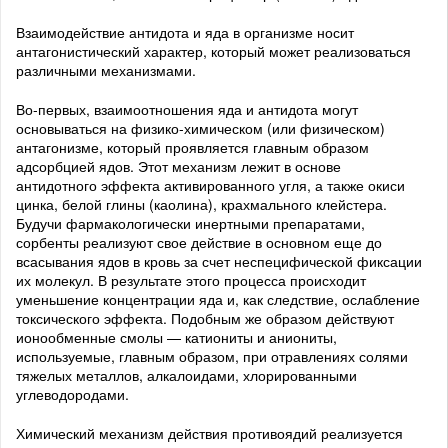
Взаимодействие антидота и яда в организме носит
антагонистический характер, который может реализоваться
различными механизмами.
Во-первых, взаимоотношения яда и антидота могут
основываться на физико-химическом (или физическом)
антагонизме, который проявляется главным образом
адсорбцией ядов. Этот механизм лежит в основе
антидотного эффекта активированного угля, а также окиси
цинка, белой глины (каолина), крахмального клейстера.
Будучи фармакологически инертными препаратами,
сорбенты реализуют свое действие в основном еще до
всасывания ядов в кровь за счет неспецифической фиксации
их молекул. В результате этого процесса происходит
уменьшение концентрации яда и, как следствие, ослабление
токсического эффекта. Подобным же образом действуют
ионообменные смолы — катиониты и аниониты,
используемые, главным образом, при отравлениях солями
тяжелых металлов, алкалоидами, хлорированными
углеводородами.
Химический механизм действия противоядий реализуется