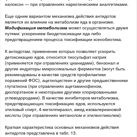
налоксон — при отравлениях наркотическими аналгетиками.
Еще одним вариантом механизма действия антидотов
является их влияние на метаболизм яда в организме.
Модификация метаболизма
может осуществляться двумя
путями: ускорением биодетоксикации яда либо
предотвращением процесса токсификации ксенобиотика.
К антидотам, применение которых позволяет ускорить
детоксикацию ядов, относится тиосульфат натрия
(применяется при отравлениях цианидами), бензонал и
другие индукторы микросомальных ферментов (могут быть
рекомендованы в качестве средств профилактики
поражений ФОС), ацетилцистеин и другие предшественники
глутатиона (при отравлениях ацетаминофеном,
дихлорэтаном и некоторыми другими хлорированными
углеводородами). В качестве ингибиторов метаболизма,
предотвращающих токсификацию ядов, используются
этиловый спирт, 4-метилпиразол, амид изовалериановой
кислоты (при отравлениях метанолом и этиленгликолем).
Краткая характеристика основных механизмов действия
антидотов представлена в табл. 13.