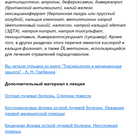
ацетилцистеин, атропин, дефероксамин, димеркапрол
(британский антилюизит), калий-железо
гексацианоферрат (берлинская лазурь или прусский
голубой), кальция глюконат, метилтионин хлорид
(метиленовый синий), налоксон, натрий-кальций эдетат
(ЭДТА), натрия нитрит, натрия тиосульфат,
пеницилламин, димеркаптосукцинат (сукцимер)
. Кроме
того, в других разделах этого перечня имеются
кислород
и
кальция фолинат
, а также
DL-метионин
, использующийся
для лечения отравлений парацетамолом.
Вы читали отрывок из книги "Токсикология и медицинская
защита" - А. Н. Гребенюк
Дополнительный материал к лекции
Острая лучевая болезнь. Степени тяжести
Костномозговая форма острой лучевой болезни. Оказание
первой медицинской помощи
Кишечная форма острой лучевой болезни. Неотложная
помощь