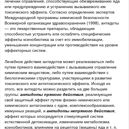
лечении отравлений, способствующие обезвреживанию яда
или предупреждению и устранению вызываемого им
токсического эффекта. Согласно определению экспертов
Международной программы химической безопасности
Всемирной организации здравоохранения (1998), антидоты
— это лекарственные препараты, обладающие
способностью устранять или ослаблять специфические
эффекты ксенобиотика за счет его иммобилизации,
уменьшения концентрации или противодействия на уровне
эффекторных систем.
Лечебное действие антидотов может реализоваться либо
путем прямого взаимодействия с вызывавшим отравление
химическим веществом, либо путем взаимодействия с
биологическими структурами, участвующими в развитии
токсического или антитоксического эффекта. Исходя из
этого, все антидоты можно разделить на две большие
группы:
антидоты прямого действия
, реализующие
свой защитный эффект путем физико-химического или
химического антагонизма с ядом, комплексообразования,
иммунных реакций, и
антидоты непрямого действия
,
эффект которых опосредуется стимуляцией систем
естественной детоксикации, изменением метаболизма
ксенобиотиков, влиянием на рецептор (мишень) яда и т. п.