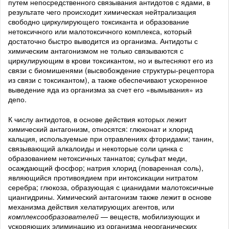
путем непосредственного связывания антидотов с ядами, в
результате чего происходит химическая нейтрализация
свободно циркулирующего токсиканта и образование
нетоксичного или малотоксичного комплекса, который
достаточно быстро выводится из организма. Антидоты с
химическим антагонизмом не только связываются с
циркулирующим в крови токсикантом, но и вытесняют его из
связи с биомишенями (высвобождение структуры-рецептора
из связи с токсикантом), а также обеспечивают ускоренное
выведение яда из организма за счет его «вымывания» из
депо.
К числу антидотов, в основе действия которых лежит
химический антагонизм, относятся: глюконат и хлорид
кальция, используемые при отравлениях фторидами; танин,
связывающий алкалоиды и некоторые соли цинка с
образованием нетоксичных таннатов; сульфат меди,
осаждающий фосфор; натрия хлорид (поваренная соль),
являющийся противоядием при интоксикации нитратом
серебра; глюкоза, образующая с цианидами малотоксичные
циангидрины. Химический антагонизм также лежит в основе
механизма действия хелатирующих агентов, или
комплексообразователей
— веществ, мобилизующих и
ускоряющих элиминацию из организма неорганических