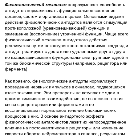
Физиологический механизм
подразумевает способность
антидотов нормализовать функциональное состояние
органов, систем и организма в целом. Основными видами
действия физиологических антидотов являются стимуляция
противоположной (уравновешивающей) функции и
замещение (восполнение) утраченной функции. Чаще всего
физиологический механизм антидотного действия
реализуется путем неконкурентного антагонизма, когда яд и
антидот реагируют с достаточно удаленными друг от друга,
но взаимозависимыми функциональными группами одной и
той же биохимической структуры (например, рецептора или
фермента).
Как правило, физиологические антидоты нормализуют
проведение нервных импульсов в синапсах, подвергшихся
атаке токсикантов. Эти препараты не вступают с ядом в
прямое химическое взаимодействие, не вытесняют его из
связи с рецепторами или ферментами и не
восстанавливают нормальное течение биохимических
процессов в них. В основе антидотного эффекта
физиологических антагонистов лежит их непосредственное
влияние на постсинаптические рецепторы или изменение
скорости оборота нейромедиатора в синапсе, результатом