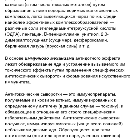
катионов (в том числе тяжелых металлов) путем
образования с ними водорастворимых малотоксичных
комплексов, легко выделяющихся через почки. Среди
наиболее эффективных комплексообразователей —
различные соли этилендиаминтетрауксусной кислоты
(ЭДТА), пентацин, D-пеницилламин, унитиол, 2,3-
димеркаптосукцинат (сукцимер), десфероксамин,
берлинская лазурь (прусская синь) и т. д.
В основе
иммунного механизма
антидотного эффекта
лежит обезвреживание яда и устранение вызываемого им
токсического эффекта путем применения специфических
антитоксических сывороток и формирования искусственного
иммунитета.
Антитоксические сыворотки — это иммунопрепараты,
получаемые из крови животных, иммунизированных к
определенному антигену (в данном случае — токсину), и
обладающие в отношении его строго специфическим
избирательным действием. Антитоксические сыворотки
получают, иммунизируя животных (чаще всего лошадей)
небольшими дозами яда. Образующиеся при этом
антитоксины (антитела против определенных токсинов)