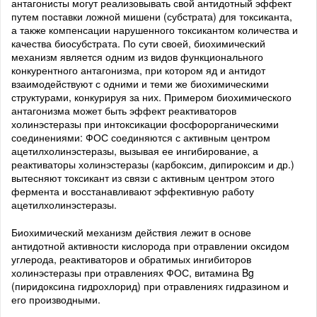
антагонисты могут реализовывать свой антидотный эффект
путем поставки ложной мишени (субстрата) для токсиканта,
а также компенсации нарушенного токсикантом количества и
качества биосубстрата. По сути своей, биохимический
механизм является одним из видов функционального
конкурентного антагонизма, при котором яд и антидот
взаимодействуют с одними и теми же биохимическими
структурами, конкурируя за них. Примером биохимического
антагонизма может быть эффект реактиваторов
холинэстеразы при интоксикации фосфорорганическими
соединениями: ФОС соединяются с активным центром
ацетилхолинэстеразы, вызывая ее ингибирование, а
реактиваторы холинэстеразы (карбоксим, дипироксим и др.)
вытесняют токсикант из связи с активным центром этого
фермента и восстанавливают эффективную работу
ацетилхолинэстеразы.
Биохимический механизм действия лежит в основе
антидотной активности кислорода при отравлении оксидом
углерода, реактиваторов и обратимых ингибиторов
холинэстеразы при отравлениях ФОС, витамина Bg
(пиридоксина гидрохлорид) при отравлениях гидразином и
его производными.