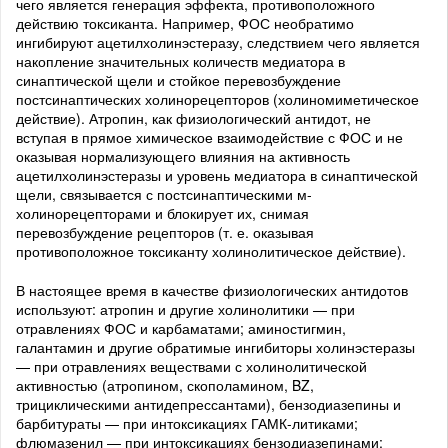
чего является генерация эффекта, противоположного
действию токсиканта. Например, ФОС необратимо
ингибируют ацетилхолинэстеразу, следствием чего является
накопление значительных количеств медиатора в
синаптической щели и стойкое перевозбуждение
постсинаптических холинорецепторов (холиномиметическое
действие). Атропин, как физиологический антидот, не
вступая в прямое химическое взаимодействие с ФОС и не
оказывая нормализующего влияния на активность
ацетилхолинэстеразы и уровень медиатора в синаптической
щели, связывается с постсинаптическими м-
холинорецепторами и блокирует их, снимая
перевозбуждение рецепторов (т. е. оказывая
противоположное токсиканту холинолитическое действие).
В настоящее время в качестве физиологических антидотов
используют: атропин и другие холинолитики — при
отравлениях ФОС и карбаматами; аминостигмин,
галантамин и другие обратимые ингибиторы холинэстеразы
— при отравлениях веществами с холинолитической
активностью (атропином, скополамином, BZ,
трициклическими антидепрессантами), бензодиазепины и
барбитураты — при интоксикациях ГАМК-литиками;
флюмазенил — при интоксикациях бензодиазепинами;