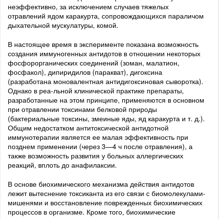
неэффективно, за исключением случаев тяжелых
отравлений ядом каракурта, сопровождающихся параличом
дыхательной мускулатуры, комой.
В настоящее время в эксперименте показана возможность
создания иммуногенных антидотов в отношении некоторых
фосфорорганических соединений (зоман, малатион,
фосфакол), дипиридилов (паракват), дигоксина
(разработана моновалентная антидигоксиновая сыворотка).
Однако в реа-льной клинической практике препараты,
разработанные на этом принципе, применяются в основном
при отравлении токсинами белковой природы
(бактериальные токсины, змеиные яды, яд каракурта и т. д.).
Общим недостатком антитоксической антидотной
иммунотерапии является ее малая эффективность при
позднем применении (через 3—4 ч после отравления), а
также возможность развития у больных аллергических
реакций, вплоть до анафилаксии.
В основе биохимического механизма действия антидотов
лежит вытеснение токсиканта из его связи с биомолекулами-
мишенями и восстановление поврежденных биохимических
процессов в организме. Кроме того, биохимические