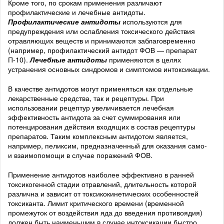
Кроме того, по срокам применения различают
профилактические и лечебные антидоты.
Профилактические антидоты
используются для
предупреждения или ослабления токсического действия
отравляющих веществ и принимаются заблаговременно
(например, профилактический антидот ФОВ — препарат
П-10).
Лечебные антидоты
применяются в целях
устранения основных синдромов и симптомов интоксикации.
В качестве антидотов могут применяться как отдельные
лекарственные средства, так и рецептуры. При
использовании рецептур увеличивается лечебная
эффективность антидота за счет суммирования или
потенцирования действия входящих в состав рецептуры
препаратов. Таким комплексным антидотом является,
например, пеликсим, предназначенный для оказания само-
и взаимопомощи в случае поражений ФОВ.
Применение антидотов наиболее эффективно в ранней
токсикогенной стадии отравлений, длительность которой
различна и зависит от токсикокинетических особенностей
токсиканта. Лимит критического времени (временной
промежуток от воздействия яда до введения противоядия)
должен быть наименьшим в случае интоксикации быстро