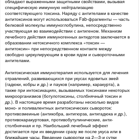
обладают выраженными защитными свойствами, вызывая
специфическую иммунную нейтрализацию
соответствующего токсина. Наряду с антителами в качестве
антитоксинов могут использоваться Fab-фрагменты — часть
белковой молекулы иммуноглобулина, непосредственно
участвующая во взаимодействии с антигеном. Механизм
лечебного действия иммуногенных антидотов заключается в
образовании нетоксичного комплекса «токсин —
антитоксин» при непосредственном контакте между
свободно циркулирующим в крови ядом и сывороточными
антителами.
Антитоксическая иммунотерапия используется для лечения
отравлений, развивающихся при укусах ядовитых змей
(гадюки, кобры и др.) и пауков (например, каракурта), а
также при интоксикациях, вызываемых токсинами некоторых
микроорганизмов (ботулотоксины, столбнячный токсин и
др.). В настоящее время разработаны несколько видов
моно- и поливалентных антитоксических сывороток:
противозмеиные (антикобра, антигюрза, антигадюка и др.),
противокаракуртовая, противобутулинические, анти-
столбнячная и пр. Наибольший лечебный эффект
достигается при их введении сразу же после укуса или в
ближайшие часы. Введение сыворотки на 2—3-и сутки