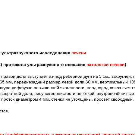
 ультразвукового исследования
печени
к) протокола ультразвукового описания
патологии печени
)
правой доли выступает из-под рёберной дуги на 5 см., закруглён,
65 мм, переднезадний размер левой доли 66 мм, вертикальный 10
уктура диффузно повышенной эхогенности, неоднородная за счет г
вадратной доли, рисунок зернистости нечёткий; внутрипечёночны
проток диаметром 4 мм, стенки не утолщены, просвет свободный.
тся.
ита (дифференцировать с жировым гепатозом), простой кисты