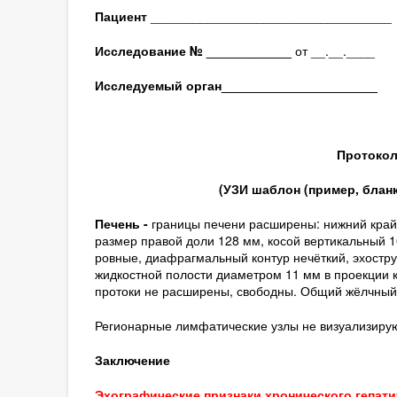
Пациент
__________________________________
Исследование № ____________
от __.__.____
Исследуемый орган
______________________
Протокол
(
УЗИ шаблон (пример, блан
Печень -
границы печени расширены: нижний край 
размер правой доли 128 мм, косой вертикальный 1
ровные, диафрагмальный контур нечёткий, эхостр
жидкостной полости диаметром 11 мм в проекции к
протоки не расширены, свободны. Общий жёлчный 
Регионарные лимфатические узлы не визуализирую
Заключение
Эхографические признаки хронического гепат