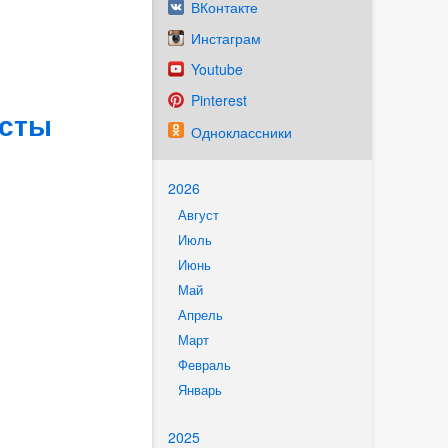
ВКонтакте
Инстаграм
Youtube
Pinterest
исты
Одноклассники
2026
Август
Июль
Июнь
Май
Апрель
Март
Февраль
Январь
2025