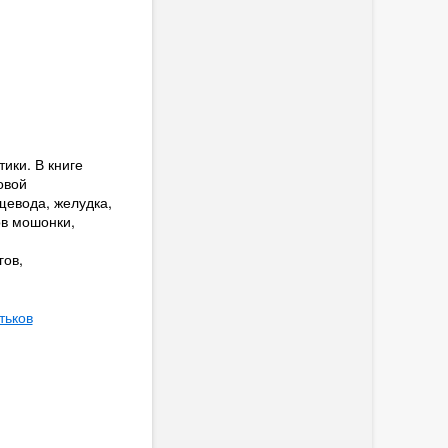
ики. В книге
овой
щевода, желудка,
ов мошонки,
гов,
тьков