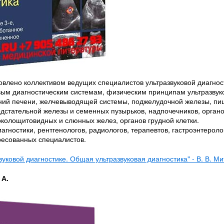
влено коллективом ведущих специалистов ультразвуковой диагност
ым диагностическим системам, физическим принципам ультразвук
ваний печени, желчевыводящей системы, поджелудочной железы, пи
редстательной железы и семенных пузырьков, надпочечников, орган
колощитовидных и слюнных желез, органов грудной клетки.
агностики, рентгенологов, радиологов, терапевтов, гастроэнтероло
ересованных специалистов.
вуковой диагностике. Общая ультразвуковая диагностика" - В. В. Ми
 А.