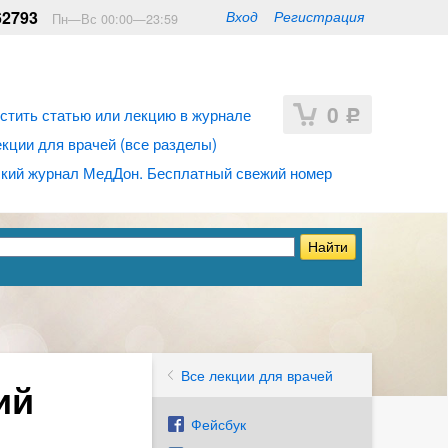
62793
Вход
Регистрация
Пн—Вс 00:00—23:59
0
стить статью или лекцию в журнале
Р
ции для врачей (все разделы)
кий журнал МедДон. Бесплатный свежий номер
Все лекции для врачей
ий
Фейсбук