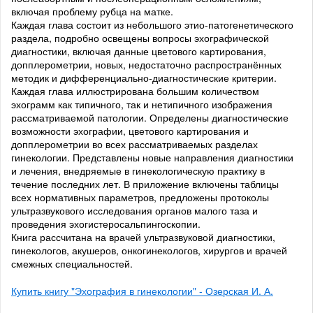
включая проблему рубца на матке.
Каждая глава состоит из небольшого этио-патогенетического
раздела, подробно освещены вопросы эхографической
диагностики, включая данные цветового картирования,
допплерометрии, новых, недостаточно распространённых
методик и дифференциально-диагностические критерии.
Каждая глава иллюстрирована большим количеством
эхограмм как типичного, так и нетипичного изображения
рассматриваемой патологии. Определены диагностические
возможности эхографии, цветового картирования и
допплерометрии во всех рассматриваемых разделах
гинекологии. Представлены новые направления диагностики
и лечения, внедряемые в гинекологическую практику в
течение последних лет. В приложение включены таблицы
всех нормативных параметров, предложены протоколы
ультразвукового исследования органов малого таза и
проведения эхогистеросальпингоскопии.
Книга рассчитана на врачей ультразвуковой диагностики,
гинекологов, акушеров, онкогинекологов, хирургов и врачей
смежных специальностей.
Купить книгу "Эхография в гинекологии" - Озерская И. А.