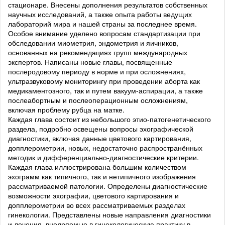
стационаре. Внесены дополнения результатов собственных
научных исследований, а также опыта работы ведущих
лабораторий мира и нашей страны за последнее время.
Особое внимание уделено вопросам стандартизации при
обследовании миометрия, эндометрия и яичников,
основанных на рекомендациях групп международных
экспертов. Написаны новые главы, посвященные
послеродовому периоду в норме и при осложнениях,
ультразвуковому мониторингу при проведении аборта как
медикаментозного, так и путем вакуум-аспирации, а также
послеабортным и послеоперационным осложнениям,
включая проблему рубца на матке.
Каждая глава состоит из небольшого этио-патогенетического
раздела, подробно освещены вопросы эхографической
диагностики, включая данные цветового картирования,
допплерометрии, новых, недостаточно распространённых
методик и дифференциально-диагностические критерии.
Каждая глава иллюстрирована большим количеством
эхограмм как типичного, так и нетипичного изображения
рассматриваемой патологии. Определены диагностические
возможности эхографии, цветового картирования и
допплерометрии во всех рассматриваемых разделах
гинекологии. Представлены новые направления диагностики
и лечения, внедряемые в гинекологическую практику в