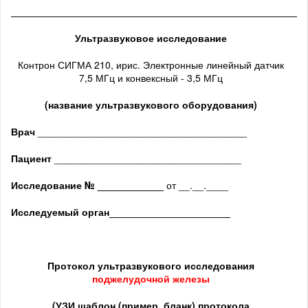
______________________________________________________
Ультразвуковое исследование
Контрон СИГМА 210, ирис. Электронные линейный датчик
7,5 МГц и конвексный - 3,5 МГц
(название ультразвукового оборудования)
Врач
______________________________________
Пациент
__________________________________
Исследование № ____________
от __.__.____
Исследуемый орган
______________________
Протокол ультразвукового исследования
поджелудочной железы
(
УЗИ шаблон (пример, бланк) протокола