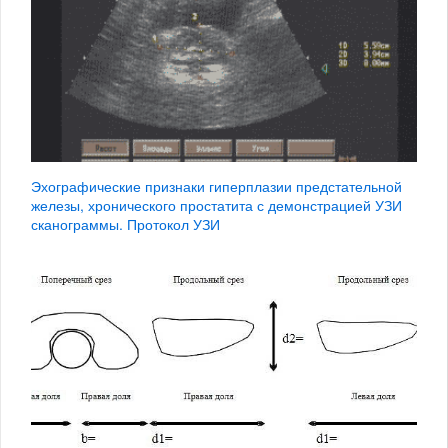
Эхографические признаки гиперплазии предстательной
железы, хронического простатита с демонстрацией УЗИ
сканограммы. Протокол УЗИ