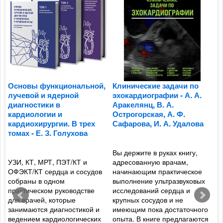
Основы функциональной,
Клинические задачи по
П
лучевой и ядерной
эхокардиографии - А. А.
к
диагностики в
Аракелянц, В. А.
п
кардиологии и
Острогорская, А. Ф.
м
кардиохирургии. В трех
Сафарова, И. А. Удалова
о
томах - Е. З. Голухова
ж
Ф
Вы держите в руках книгу,
УЗИ, КТ, МРТ, ПЭТ/КТ и
адресованную врачам,
и
ОФЭКТ/КТ сердца и сосудов
начинающим практическое
Р
собраны в одном
выполнение ультразвуковых
а
практическом руководстве
исследований сердца и
а
для врачей, которые
крупных сосудов и не
ф
занимаются диагностикой и
имеющим пока достаточного
р
ведением кардиологических
опыта. В книге предлагаются
т