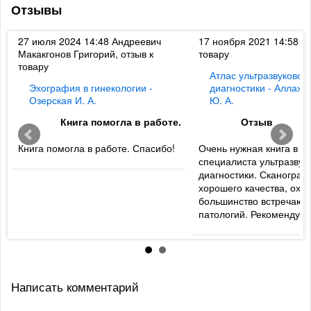
Отзывы
к
27 июля 2024 14:48
Андреевич
17 ноября 2021 14:58
Ди
Макакгонов Григорий, отзыв к
товару
товару
Атлас ультразвуковой
Эхография в гинекологии -
диагностики - Аллахв
Озерская И. А.
Ю. А.
Книга помогла в работе.
Отзыв
Книга помогла в работе. Спасибо!
Очень нужная книга в б
специалиста ультразвук
диагностики. Сканогра
хорошего качества, охв
большинство встречаю
патологий. Рекомендую
Написать комментарий