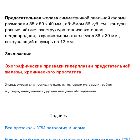
Предстательная железа
симметричной овальной формы,
размерами 55 х 50 х 40 мм., объёмом 56 куб. см., контуры
ровные, чёткие, эхоструктура гипоизоэхогенная,
неоднородная, в краниальном отделе узел 36 х 30 мм.,
выступающий в пузырь на 12 мм.
Заключение
Эхографические признаки гиперплазии предстательной
железы, хронического простатита.
Ультразвуковая диагностика не является основным методом и требует
подтверждения диагноза другими методами обследования.
Подпись__________________________
Все протоколы УЗИ патология и норма
Купить профессиональную медицинскую литературу по УЗИ