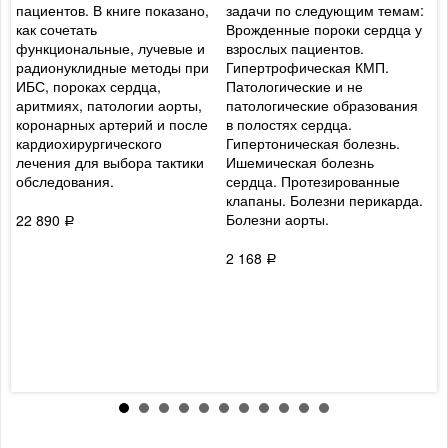
пациентов. В книге показано,
задачи по следующим темам:
о
как сочетать
Врожденные пороки сердца у
ж
функциональные, лучевые и
взрослых пациентов.
п
радионуклидные методы при
Гипертрофическая КМП.
ц
ИБС, пороках сердца,
Патологические и не
и
аритмиях, патологии аорты,
патологические образования
п
коронарных артерий и после
в полостях сердца.
в
кардиохирургического
Гипертоническая болезнь.
п
лечения для выбора тактики
Ишемическая болезнь
ж
обследования.
сердца. Протезированные
у
клапаны. Болезни перикарда.
р
Болезни аорты.
в
22 890
Р
б
о
2 168
Р
ж
м
к
т
с
3