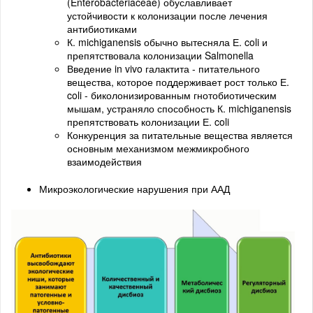
(Enterobacteriaceae) обуславливает
устойчивости к колонизации после лечения
антибиотиками
К. michiganensis обычно вытесняла Е. coli и
препятствовала колонизации Salmonella
Введение in vivo галактита - питательного
вещества, которое поддерживает рост только Е.
coli - биколонизированным гнотобиотическим
мышам, устраняло способность К. michiganensis
препятствовать колонизации Е. coli
Конкуренция за питательные вещества является
основным механизмом межмикробного
взаимодействия
Микроэкологические нарушения при ААД