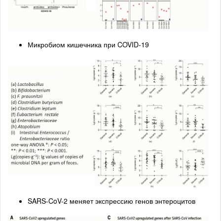
Микробиом кишечника при COVID-19
SARS-CoV-2 меняет экспрессию генов энтероцитов