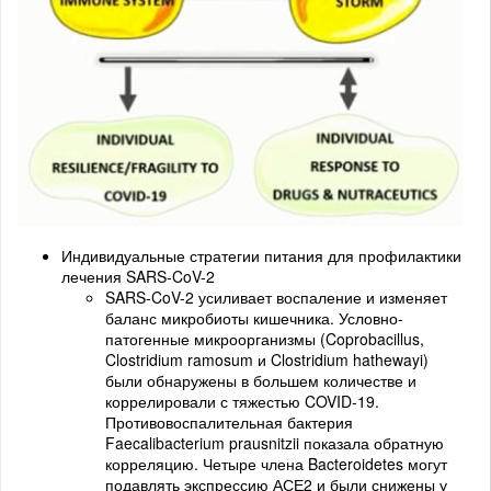
Индивидуальные стратегии питания для профилактики
лечения SARS-CoV-2
SARS-CoV-2 усиливает воспаление и изменяет
баланс микробиоты кишечника. Условно-
патогенные микроорганизмы (Coprobacillus,
Clostridium ramosum и Clostridium hathewayi)
были обнаружены в большем количестве и
коррелировали с тяжестью COVID-19.
Противовоспалительная бактерия
Faecalibacterium prausnitzii показала обратную
корреляцию. Четыре члена Bacteroidetes могут
подавлять экспрессию АСЕ2 и были снижены у