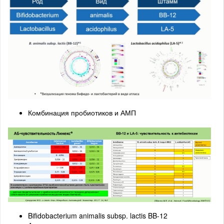
Комбинация пробиотиков и АМП
Bifidobacterium animalis subsp. lactis BB-12