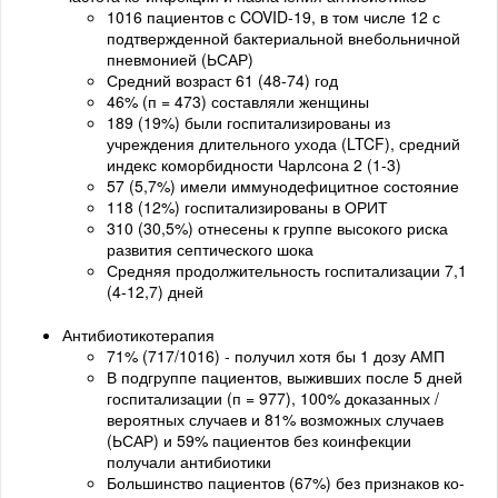
1016 пациентов с COVID-19, в том числе 12 с
подтвержденной бактериальной внебольничной
пневмонией (ЬСАР)
Средний возраст 61 (48-74) год
46% (п = 473) составляли женщины
189 (19%) были госпитализированы из
учреждения длительного ухода (LTCF), средний
индекс коморбидности Чарлсона 2 (1-3)
57 (5,7%) имели иммунодефицитное состояние
118 (12%) госпитализированы в ОРИТ
310 (30,5%) отнесены к группе высокого риска
развития септического шока
Средняя продолжительность госпитализации 7,1
(4-12,7) дней
Антибиотикотерапия
71% (717/1016) - получил хотя бы 1 дозу АМП
В подгруппе пациентов, выживших после 5 дней
госпитализации (п = 977), 100% доказанных /
вероятных случаев и 81% возможных случаев
(ЬСАР) и 59% пациентов без коинфекции
получали антибиотики
Большинство пациентов (67%) без признаков ко-