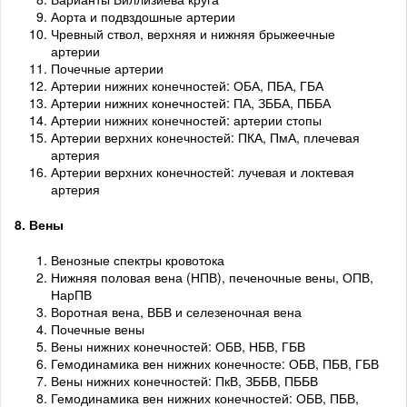
Аорта и подвздошные артерии
Чревный ствол, верхняя и нижняя брыжеечные
артерии
Почечные артерии
Артерии нижних конечностей: ОБА, ПБА, ГБА
Артерии нижних конечностей: ПА, ЗББА, ПББА
Артерии нижних конечностей: артерии стопы
Артерии верхних конечностей: ПКА, ПмА, плечевая
артерия
Артерии верхних конечностей: лучевая и локтевая
артерия
8. Вены
Венозные спектры кровотока
Нижняя половая вена (НПВ), печеночные вены, ОПВ,
НарПВ
Воротная вена, ВБВ и селезеночная вена
Почечные вены
Вены нижних конечностей: ОБВ, НБВ, ГБВ
Гемодинамика вен нижних конечносте: ОБВ, ПБВ, ГБВ
Вены нижних конечностей: ПкВ, ЗББВ, ПББВ
Гемодинамика вен нижних конечностей: ОБВ, ПБВ,