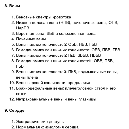
8. Вены
Венозные спектры кровотока
Нижняя половая вена (НПВ), печеночные вены, ОПВ,
НарПВ
Воротная вена, ВБВ и селезеночная вена
Почечные вены
Вены нижних конечностей: ОБВ, НБВ, ГБВ
Гемодинамика вен нижних конечносте: ОБВ, ПБВ, ГБВ
Вены нижних конечностей: ПкВ, ЗББВ, ПББВ
Гемодинамика вен нижних конечностей: ОБВ, ПБВ,
ГБВ
Вены нижних конечностей: ПКВ, подмышечные вены,
вены плеча
Вены верхней конечности: предплечья
Брахиоцефальные вены: плечеголовной ствол и его
ветви
Интракраниальные вены и вены глазницы
9. Сердце
Эхографические доступы
Нормальная физиология сердца