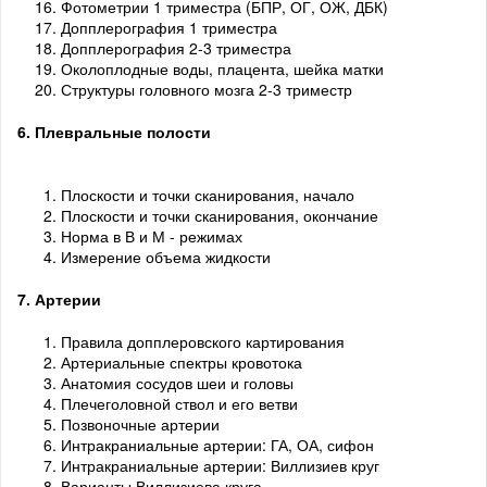
Фотометрии 1 триместра (БПР, ОГ, ОЖ, ДБК)
Допплерография 1 триместра
Допплерография 2-3 триместра
Околоплодные воды, плацента, шейка матки
Структуры головного мозга 2-3 триместр
6. Плевральные полости
Плоскости и точки сканирования, начало
Плоскости и точки сканирования, окончание
Норма в В и М - режимах
Измерение объема жидкости
7. Артерии
Правила допплеровского картирования
Артериальные спектры кровотока
Анатомия сосудов шеи и головы
Плечеголовной ствол и его ветви
Позвоночные артерии
Интракраниальные артерии: ГА, ОА, сифон
Интракраниальные артерии: Виллизиев круг
Варианты Виллизиева круга