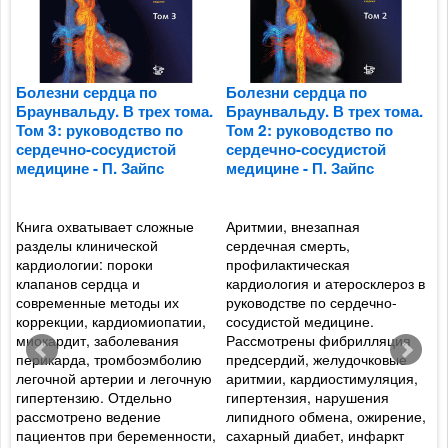
Болезни сердца по
Болезни сердца по
Б
Браунвальду. В трех тома.
Браунвальду. В трех тома.
Б
Том 3: руководство по
Том 2: руководство по
Т
сердечно-сосудистой
сердечно-сосудистой
с
медицине - П. Зайпс
медицине - П. Зайпс
м
Книга охватывает сложные
Аритмии, внезапная
Ф
разделы клинической
сердечная смерть,
р
кардиологии: пороки
профилактическая
с
клапанов сердца и
кардиология и атеросклероз в
г
современные методы их
руководстве по сердечно-
п
коррекции, кардиомиопатии,
сосудистой медицине.
к
а
миокардит, заболевания
Рассмотрены фибрилляция
п
перикарда, тромбоэмболию
предсердий, желудочковые
э
легочной артерии и легочную
аритмии, кардиостимуляция,
э
гипертензию. Отдельно
гипертензия, нарушения
к
рассмотрено ведение
липидного обмена, ожирение,
р
пациентов при беременности,
сахарный диабет, инфаркт
т