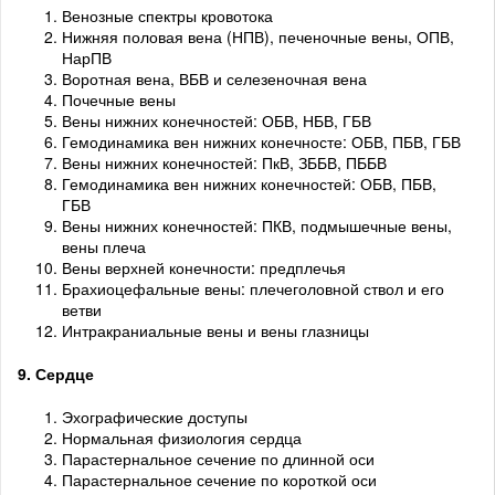
Венозные спектры кровотока
Нижняя половая вена (НПВ), печеночные вены, ОПВ,
НарПВ
Воротная вена, ВБВ и селезеночная вена
Почечные вены
Вены нижних конечностей: ОБВ, НБВ, ГБВ
Гемодинамика вен нижних конечносте: ОБВ, ПБВ, ГБВ
Вены нижних конечностей: ПкВ, ЗББВ, ПББВ
Гемодинамика вен нижних конечностей: ОБВ, ПБВ,
ГБВ
Вены нижних конечностей: ПКВ, подмышечные вены,
вены плеча
Вены верхней конечности: предплечья
Брахиоцефальные вены: плечеголовной ствол и его
ветви
Интракраниальные вены и вены глазницы
9. Сердце
Эхографические доступы
Нормальная физиология сердца
Парастернальное сечение по длинной оси
Парастернальное сечение по короткой оси