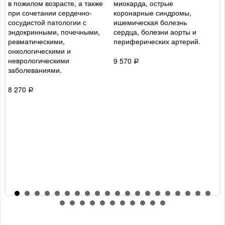
в пожилом возрасте, а также
миокарда, острые
к
при сочетании сердечно-
коронарные синдромы,
Б
сосудистой патологии с
ишемическая болезнь
д
эндокринными, почечными,
сердца, болезни аорты и
с
ревматическими,
периферических артерий.
м
онкологическими и
к
неврологическими
х
9 570
Р
заболеваниями.
8
8 270
Р