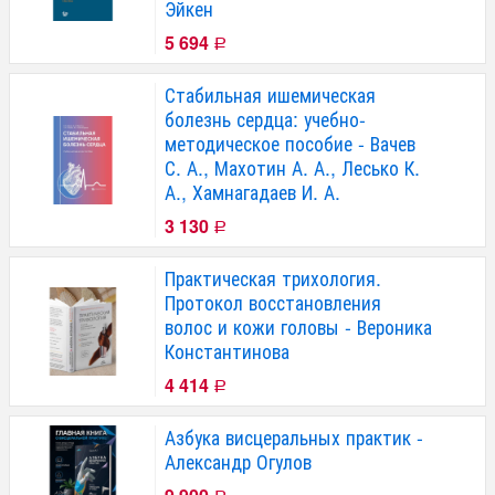
Эйкен
5 694
Р
Стабильная ишемическая
болезнь сердца: учебно-
методическое пособие - Вачев
С. А., Махотин А. А., Лесько К.
А., Хамнагадаев И. А.
3 130
Р
Практическая трихология.
Протокол восстановления
волос и кожи головы - Вероника
Константинова
4 414
Р
Азбука висцеральных практик -
Александр Огулов