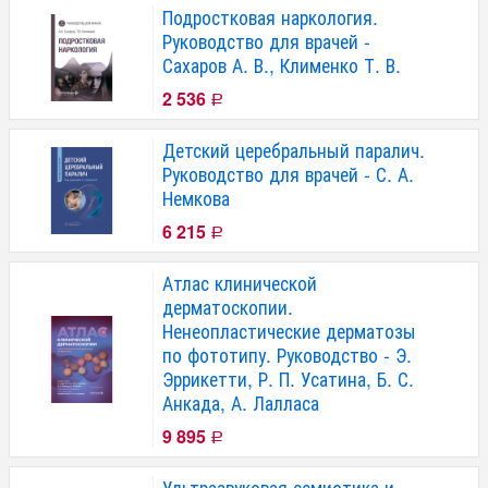
Подростковая наркология.
Руководство для врачей -
Сахаров А. В., Клименко Т. В.
2 536
Р
Детский церебральный паралич.
Руководство для врачей - С. А.
Немкова
6 215
Р
Атлас клинической
дерматоскопии.
Ненеопластические дерматозы
по фототипу. Руководство - Э.
Эррикетти, Р. П. Усатина, Б. С.
Анкада, А. Лалласа
9 895
Р
Ультразвуковая семиотика и