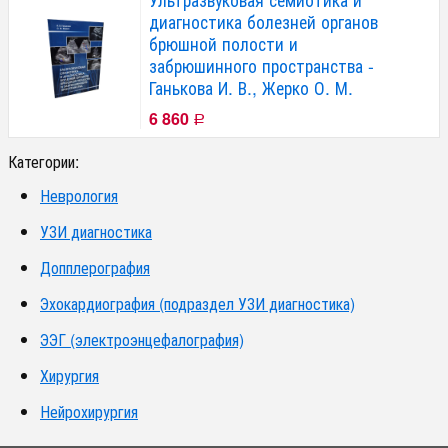
диагностика болезней органов
брюшной полости и
забрюшинного пространства -
Ганькова И. В., Жерко О. М.
6 860
Р
Категории:
Неврология
УЗИ диагностика
Допплерография
Эхокардиография (подраздел УЗИ диагностика)
ЭЭГ (электроэнцефалография)
Хирургия
Нейрохирургия