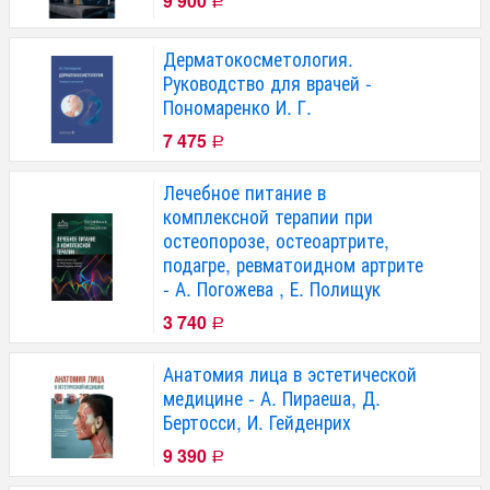
9 900
Р
Дерматокосметология.
Руководство для врачей -
Пономаренко И. Г.
7 475
Р
Лечебное питание в
комплексной терапии при
остеопорозе, остеоартрите,
подагре, ревматоидном артрите
- А. Погожева , Е. Полищук
3 740
Р
Анатомия лица в эстетической
медицине - А. Пираеша, Д.
Бертосси, И. Гейденрих
9 390
Р