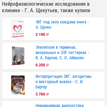
Нейрофизиологические исследования в
клинике - Г. А. Щекутьев, также купили
ЭКГ под силу каждому книга -
А. Щучко
2 196
Р
Эпилепсия в терминах,
визуальных и ЭЭГ паттернах -
В. А. Карлов, С. О. Айвазян
6 200
Р
Интерпретация ЭКГ: алгоритмы
и векторный анализ - С. И.
Баргер
3 766
Р
Неинвазивная диагностика