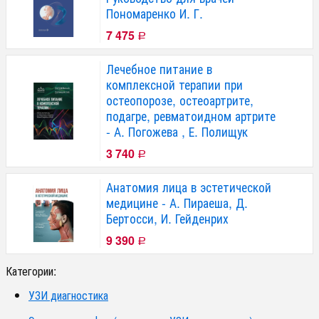
Пономаренко И. Г.
7 475
Р
Лечебное питание в
комплексной терапии при
остеопорозе, остеоартрите,
подагре, ревматоидном артрите
- А. Погожева , Е. Полищук
3 740
Р
Анатомия лица в эстетической
медицине - А. Пираеша, Д.
Бертосси, И. Гейденрих
9 390
Р
Категории:
УЗИ диагностика