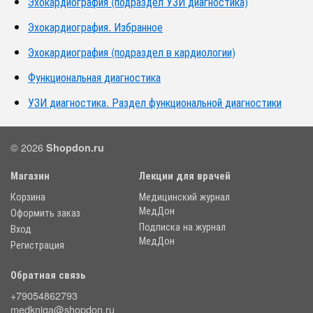
Эхокардиография (подраздел УЗИ диагностика)
Эхокардиография. Избранное
Эхокардиография (подраздел в кардиологии)
Функциональная диагностика
УЗИ диагностика. Раздел функциональной диагностики
© 2026
Shopdon.ru
Магазин
Лекции для врачей
Корзина
Медицинский журнал
МедДон
Оформить заказ
Подписка на журнал
Вход
МедДон
Регистрация
Обратная связь
+79054862793
medkniga@shopdon.ru