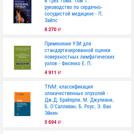
В трех тома. Том 1:
руководство по сердечно-
сосудистой медицине - П.
Зайпс
8 270
Р
Применение УЗИ для
стандартизированной оценки
поверхностных лимфатических
узлов - Фисенко Е. П.
4 911
Р
TNM: классификация
злокачественных опухолей -
Дж.Д. Брайерли, М. Джулиани,
Б. О’Салливан, Б. Роус, Э. Ван
Эйкен
5 694
Р