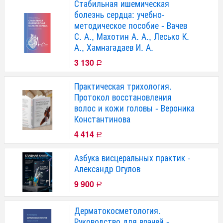
Стабильная ишемическая
болезнь сердца: учебно-
методическое пособие - Вачев
С. А., Махотин А. А., Лесько К.
А., Хамнагадаев И. А.
3 130
Р
Практическая трихология.
Протокол восстановления
волос и кожи головы - Вероника
Константинова
4 414
Р
Азбука висцеральных практик -
Александр Огулов
9 900
Р
Дерматокосметология.
Руководство для врачей -