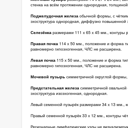
стенка на всём протяжении однородная, толщиной 
Поджелудочная железа
обычной формы, с чёткими
эхоструктура однородная, диффузно повышенной э
Селезёнка
размерами 111 х 65 х 45 мм., контуры 
Правая почка
114 х 50 мм., положение и форма т
равномерно гипоэхогенная, ЧЛС не расширена.
Левая почка
115 х 50 мм., положение и форма тип
равномерно гипоэхогенная, ЧЛС не расширена.
Мочевой пузырь
симметричной округлой формы, к
Предстательная железа
симметричной овальной ф
эхоструктура изоэхогенная, однородная.
Левый семенной пузырёк размерами 34 х 13 мм., к
Правый семенной пузырёк 33 х 12 мм., контуры чёт
Регионарные лимфатические узлы не визуализирую