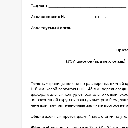
Пациент
__________________________________
Исследование № ____________
от __.__.____
Исследуемый орган
______________________
Прото
(
УЗИ шаблон (пример, бланк)
Печень -
границы печени не расширены: нижний кр
118 мм, косой вертикальный 145 мм, переднезадни
диафрагмальный контур относительно чёткий, эхо
гипоэхогенной округлой зоны диаметром 9 см, за
нечёткий; внутрипечёночные жёлчные протоки не 
Общий жёлчный проток диам. 4 мм., стенки не уто
Жёлчный пузырь
размерами 74 х 27 х 24 мм., вы