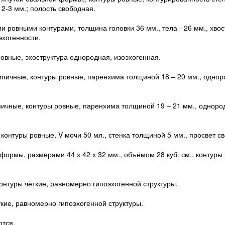
2-3 мм.; полость свободная.
 ровными контурами, толщина головки 36 мм., тела - 26 мм., хвост
хогенности.
ровные, эхоструктура однородная, изоэхогенная.
ипичные, контуры ровные, паренхима толщиной 18 – 20 мм., однор
ичные, контуры ровные, паренхима толщиной 19 – 21 мм., одноро
онтуры ровные, V мочи 50 мл., стенка толщиной 5 мм., просвет с
ормы, размерами 44 х 42 х 32 мм., объёмом 28 куб. см., контуры 
онтуры чёткие, равномерно гипоэхогенной структуры.
кие, равномерно гипоэхогенной структуры.
тся.