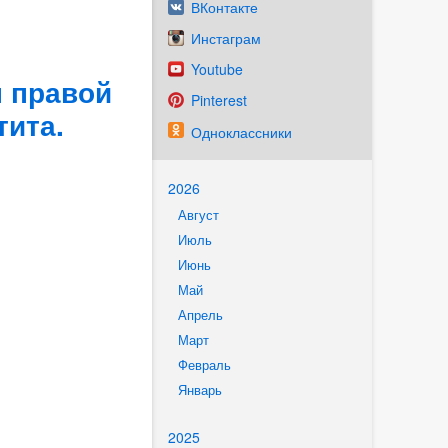
ВКонтакте
Инстаграм
Youtube
 правой
Pinterest
тита.
Одноклассники
2026
Август
Июль
Июнь
Май
Апрель
Март
Февраль
Январь
2025