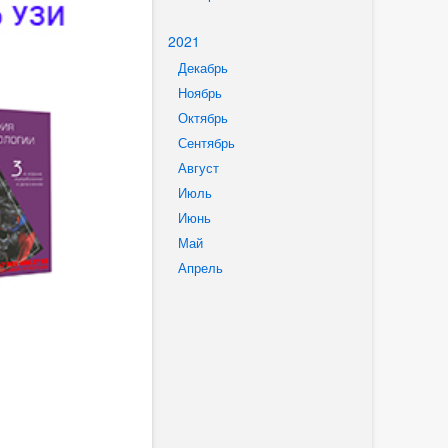
2021
Декабрь
Ноябрь
Октябрь
Сентябрь
Август
Июль
Июнь
Май
Апрель