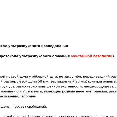
кол ультразвукового исследования
 протокола ультразвукового описания
сочетанной патологии
)
ай правой доли у рёберной дуги, не закруглён, переднезадний ра
й размер левой доли 58 мм, вертикальный 95 мм; контуры ровные,
структура равномерно повышенной эхогенности, неоднородная за с
нимающей 6 и 7 сегменты, имеющей ровные нечеткие границы, рису
расширены, свободны.
лщены, просвет свободный.
тянутой овальной формы,; контуры ровные, контурированность сте