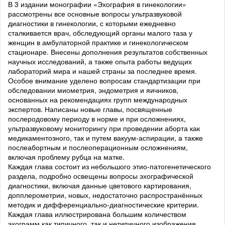
В 3 издании монографии «Эхография в гинекологии»
рассмотрены все основные вопросы ультразвуковой
диагностики в гинекологии, с которыми ежедневно
сталкивается врач, обследующий органы малого таза у
женщин в амбулаторной практике и гинекологическом
стационаре. Внесены дополнения результатов собственных
научных исследований, а также опыта работы ведущих
лабораторий мира и нашей страны за последнее время.
Особое внимание уделено вопросам стандартизации при
обследовании миометрия, эндометрия и яичников,
основанных на рекомендациях групп международных
экспертов. Написаны новые главы, посвященные
послеродовому периоду в норме и при осложнениях,
ультразвуковому мониторингу при проведении аборта как
медикаментозного, так и путем вакуум-аспирации, а также
послеабортным и послеоперационным осложнениям,
включая проблему рубца на матке.
Каждая глава состоит из небольшого этио-патогенетического
раздела, подробно освещены вопросы эхографической
диагностики, включая данные цветового картирования,
допплерометрии, новых, недостаточно распространённых
методик и дифференциально-диагностические критерии.
Каждая глава иллюстрирована большим количеством
эхограмм как типичного, так и нетипичного изображения