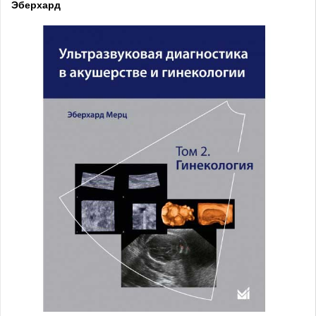
Эберхард