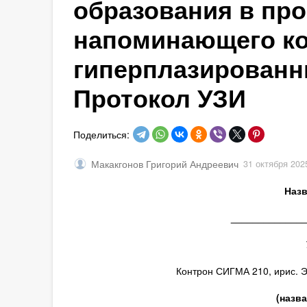
образования в пр
напоминающего ко
гиперплазированн
Протокол УЗИ
Поделиться:
Макакгонов Григорий Андреевич
31 октября 202
Назв
_____________
Контрон СИГМА 210, ирис. Э
(назв