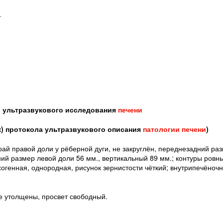
_
 ультразвукового исследования
печени
к) протокола ультразвукового описания
патологии печени
)
ай правой доли у рёберной дуги, не закруглён, переднезадний ра
ний размер левой доли 56 мм., вертикальный 89 мм.; контуры ровн
хогенная, однородная, рисунок зернистости чёткий; внутрипечёно
е утолщены, просвет свободный.