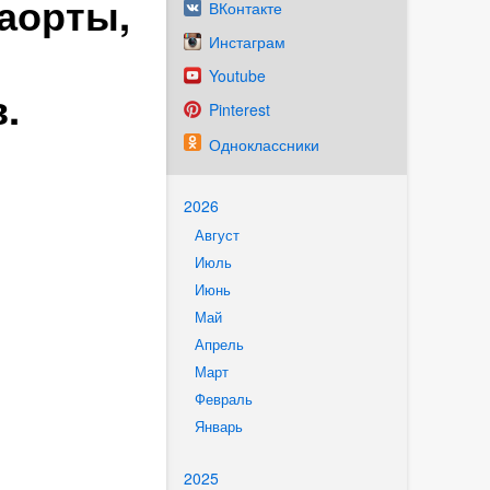
аорты,
ВКонтакте
Инстаграм
Youtube
.
Pinterest
Одноклассники
2026
Август
Июль
Июнь
Май
Апрель
Март
Февраль
Январь
2025