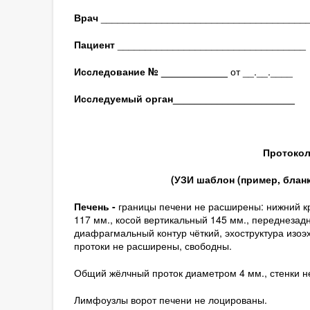
Врач
_____________________________________
Пациент
__________________________________
Исследование № ____________
от __.__.____
Исследуемый орган
______________________
Протокол
(
УЗИ шаблон (пример, блан
Печень -
границы печени не расширены: нижний кр
117 мм., косой вертикальный 145 мм., переднезад
диафрагмальный контур чёткий, эхоструктура изоэ
протоки не расширены, свободны.
Общий жёлчный проток диаметром 4 мм., стенки н
Лимфоузлы ворот печени не лоцированы.