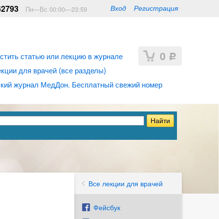
62793
Вход
Регистрация
Пн—Вс 00:00—23:59
0
стить статью или лекцию в журнале
Р
ции для врачей (все разделы)
кий журнал МедДон. Бесплатный свежий номер
Все лекции для врачей
Фейсбук