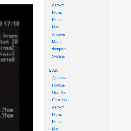
Август
Июль
Июнь
Май
Апрель
Март
Февраль
Январь
2023
Декабрь
Ноябрь
Октябрь
Сентябрь
Август
Июль
Июнь
Май