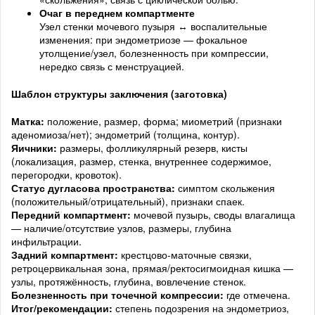
Очаг в переднем компартменте
Узел стенки мочевого пузыря ↔ воспалительные
изменения: при эндометриозе — фокальное
утолщение/узел, болезненность при компрессии,
нередко связь с менструацией.
Шаблон структуры заключения (заготовка)
Матка:
положение, размер, форма; миометрий (признаки
аденомиоза/нет); эндометрий (толщина, контур).
Яичники:
размеры, фолликулярный резерв, кисты
(локализация, размер, стенка, внутреннее содержимое,
перегородки, кровоток).
Статус дугласова пространства:
симптом скольжения
(положительный/отрицательный), признаки спаек.
Передний компартмент:
мочевой пузырь, своды влагалища
— наличие/отсутствие узлов, размеры, глубина
инфильтрации.
Задний компартмент:
крестцово-маточные связки,
ретроцервикальная зона, прямая/ректосигмоидная кишка —
узлы, протяжённость, глубина, вовлечение стенок.
Болезненность при точечной компрессии:
где отмечена.
Итог/рекомендации:
степень подозрения на эндометриоз,