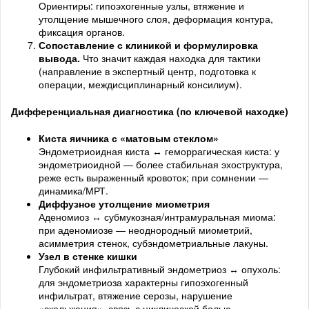
Ориентиры: гипоэхогенные узлы, втяжение и
утолщение мышечного слоя, деформация контура,
фиксация органов.
Сопоставление с клиникой и формулировка
вывода.
Что значит каждая находка для тактики
(направление в экспертный центр, подготовка к
операции, междисциплинарный консилиум).
Дифференциальная диагностика (по ключевой находке)
Киста яичника с «матовым стеклом»
Эндометриоидная киста ↔ геморрагическая киста: у
эндометриоидной — более стабильная эхоструктура,
реже есть выраженный кровоток; при сомнении —
динамика/МРТ.
Диффузное утолщение миометрия
Аденомиоз ↔ субмукозная/интрамуральная миома:
при аденомиозе — неоднородный миометрий,
асимметрия стенок, субэндометриальные лакуны.
Узел в стенке кишки
Глубокий инфильтративный эндометриоз ↔ опухоль:
для эндометриоза характерны гипоэхогенный
инфильтрат, втяжение серозы, нарушение
«скольжения», связь с циклической болью.