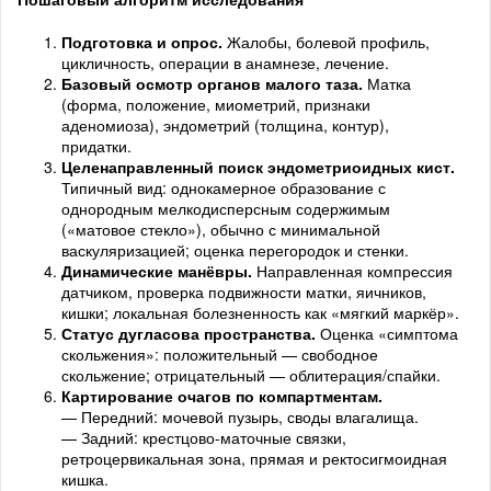
Подготовка и опрос.
Жалобы, болевой профиль,
цикличность, операции в анамнезе, лечение.
Базовый осмотр органов малого таза.
Матка
(форма, положение, миометрий, признаки
аденомиоза), эндометрий (толщина, контур),
придатки.
Целенаправленный поиск эндометриоидных кист.
Типичный вид: однокамерное образование с
однородным мелкодисперсным содержимым
(«матовое стекло»), обычно с минимальной
васкуляризацией; оценка перегородок и стенки.
Динамические манёвры.
Направленная компрессия
датчиком, проверка подвижности матки, яичников,
кишки; локальная болезненность как «мягкий маркёр».
Статус дугласова пространства.
Оценка «симптома
скольжения»: положительный — свободное
скольжение; отрицательный — облитерация/спайки.
Картирование очагов по компартментам.
— Передний: мочевой пузырь, своды влагалища.
— Задний: крестцово-маточные связки,
ретроцервикальная зона, прямая и ректосигмоидная
кишка.