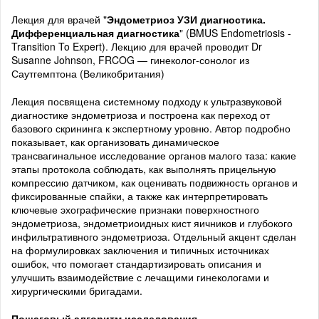
Лекция для врачей "
Эндометриоз УЗИ диагностика.
Дифференциальная диагностика
" (BMUS Endometriosis -
Transition To Expert). Лекцию для врачей проводит Dr
Susanne Johnson, FRCOG — гинеколог-сонолог из
Саутгемптона (Великобритания)
Лекция посвящена системному подходу к ультразвуковой
диагностике эндометриоза и построена как переход от
базового скрининга к экспертному уровню. Автор подробно
показывает, как организовать динамическое
трансвагинальное исследование органов малого таза: какие
этапы протокола соблюдать, как выполнять прицельную
компрессию датчиком, как оценивать подвижность органов и
фиксированные спайки, а также как интерпретировать
ключевые эхографические признаки поверхностного
эндометриоза, эндометриоидных кист яичников и глубокого
инфильтративного эндометриоза. Отдельный акцент сделан
на формулировках заключения и типичных источниках
ошибок, что помогает стандартизировать описания и
улучшить взаимодействие с лечащими гинекологами и
хирургическими бригадами.
Пошаговый алгоритм исследования