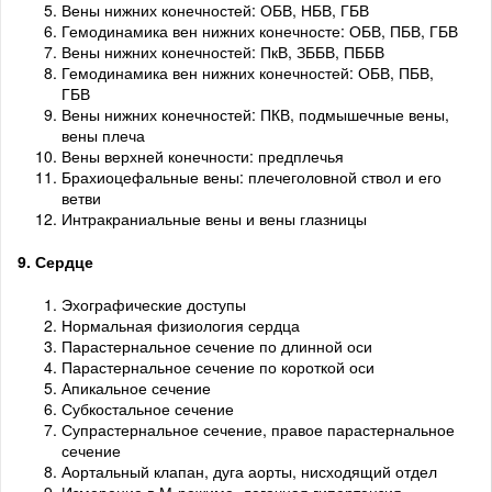
Вены нижних конечностей: ОБВ, НБВ, ГБВ
Гемодинамика вен нижних конечносте: ОБВ, ПБВ, ГБВ
Вены нижних конечностей: ПкВ, ЗББВ, ПББВ
Гемодинамика вен нижних конечностей: ОБВ, ПБВ,
ГБВ
Вены нижних конечностей: ПКВ, подмышечные вены,
вены плеча
Вены верхней конечности: предплечья
Брахиоцефальные вены: плечеголовной ствол и его
ветви
Интракраниальные вены и вены глазницы
9. Сердце
Эхографические доступы
Нормальная физиология сердца
Парастернальное сечение по длинной оси
Парастернальное сечение по короткой оси
Апикальное сечение
Субкостальное сечение
Супрастернальное сечение, правое парастернальное
сечение
Аортальный клапан, дуга аорты, нисходящий отдел