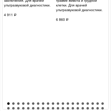
заключения. Для врачей
травме живота и грудной
п
ультразвуковой диагностики.
клетки. Для врачей
о
ультразвуковой диагностики.
м
о
4 911
Р
в
6 860
Р
м
р
5