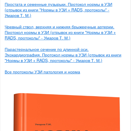
Простата и семенные пузырьки. Протокол нормы в УЗИ
(отрывок из книги "Нормы в УЗИ + RADS, протоколы" -
Умаров Т. М.)
Чревный ствол, верхняя и нижняя брыжеечные артерии.
Протокол нормы в УЗИ (отрывок из книги "Нормы в УЗИ +
RADS, протоколы" - Умаров Т. М.)
Парастернальное сечение по длинной оси.
Эхокардиография. Протокол нормы в УЗИ (отрывок из книги
"Нормы в УЗИ + RADS, протоколы" - Умаров Т. М.)
Все протоколы УЗИ патология и норма