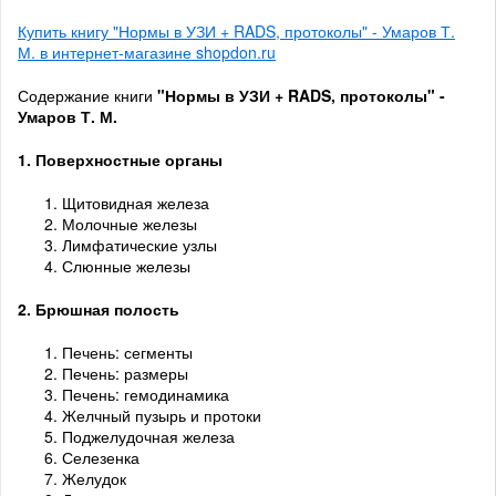
Купить книгу "Нормы в УЗИ + RADS, протоколы" - Умаров Т.
М. в интернет-магазине shopdon.ru
Содержание книги
"Нормы в УЗИ + RADS, протоколы" -
Умаров Т. М.
1.
Поверхностные
органы
Щитовидная железа
Молочные железы
Лимфатические узлы
Слюнные железы
2. Брюшная
полость
Печень: сегменты
Печень: размеры
Печень: гемодинамика
Желчный пузырь и протоки
Поджелудочная железа
Селезенка
Желудок