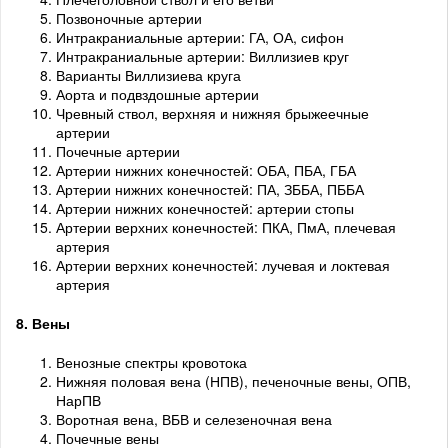
Позвоночные артерии
Интракраниальные артерии: ГА, ОА, сифон
Интракраниальные артерии: Виллизиев круг
Варианты Виллизиева круга
Аорта и подвздошные артерии
Чревный ствол, верхняя и нижняя брыжеечные
артерии
Почечные артерии
Артерии нижних конечностей: ОБА, ПБА, ГБА
Артерии нижних конечностей: ПА, ЗББА, ПББА
Артерии нижних конечностей: артерии стопы
Артерии верхних конечностей: ПКА, ПмА, плечевая
артерия
Артерии верхних конечностей: лучевая и локтевая
артерия
8. Вены
Венозные спектры кровотока
Нижняя половая вена (НПВ), печеночные вены, ОПВ,
НарПВ
Воротная вена, ВБВ и селезеночная вена
Почечные вены