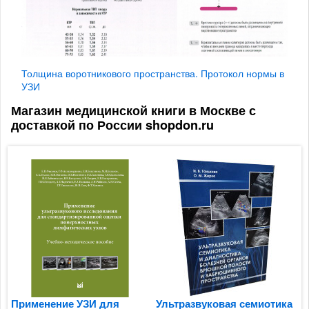
Толщина воротникового пространства. Протокол нормы в
УЗИ
Магазин медицинской книги в Москве с
доставкой по России shopdon.ru
Применение УЗИ для
Ультразвуковая семиотика
И