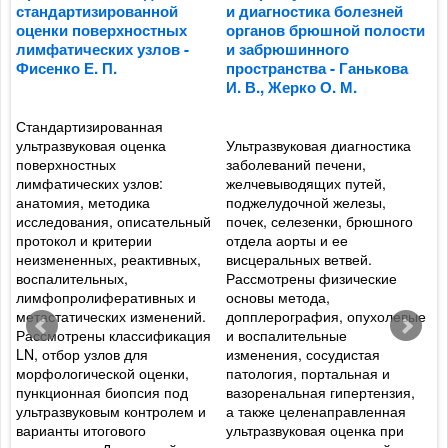
стандартизированной
и диагностика болезней
м
а
оценки поверхностных
органов брюшной полости
у
лимфатических узлов -
и забрюшинного
к
Фисенко Е. П.
пространства - Ганькова
п
И. В., Жерко О. М.
и
п
К
Стандартизированная
Д
ультразвуковая оценка
Ультразвуковая диагностика
К
поверхностных
заболеваний печени,
лимфатических узлов:
желчевыводящих путей,
анатомия, методика
поджелудочной железы,
исследования, описательный
почек, селезенки, брюшного
И
е
протокол и критерии
отдела аорты и ее
с
неизмененных, реактивных,
висцеральных ветвей.
к
воспалительных,
Рассмотрены физические
п
лимфопролиферативных и
основы метода,
о
метастатических изменений.
допплерография, опухолевые
п
Рассмотрены классификация
и воспалительные
п
LN, отбор узлов для
изменения, сосудистая
б
морфологической оценки,
патология, портальная и
п
пункционная биопсия под
вазоренальная гипертензия,
а
ультразвуковым контролем и
а также целенаправленная
П
варианты итогового
ультразвуковая оценка при
п