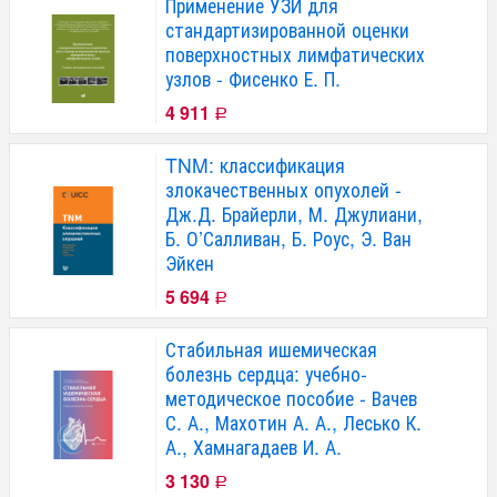
Применение УЗИ для
стандартизированной оценки
поверхностных лимфатических
узлов - Фисенко Е. П.
4 911
Р
TNM: классификация
злокачественных опухолей -
Дж.Д. Брайерли, М. Джулиани,
Б. О’Салливан, Б. Роус, Э. Ван
Эйкен
5 694
Р
Стабильная ишемическая
болезнь сердца: учебно-
методическое пособие - Вачев
С. А., Махотин А. А., Лесько К.
А., Хамнагадаев И. А.
3 130
Р