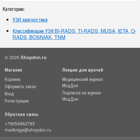
Категории:
УЗИ диагностика
Классификации УЗИ BI-RADS, TI-RADS, MUSA, IETA, O-
RADS, BOSNIAK, TNM
© 2026
Shopdon.ru
Магазин
Лекции для врачей
Корзина
Медицинский журнал
МедДон
Оформить заказ
Подписка на журнал
Вход
МедДон
Регистрация
Обратная связь
+79054862793
medkniga@shopdon.ru