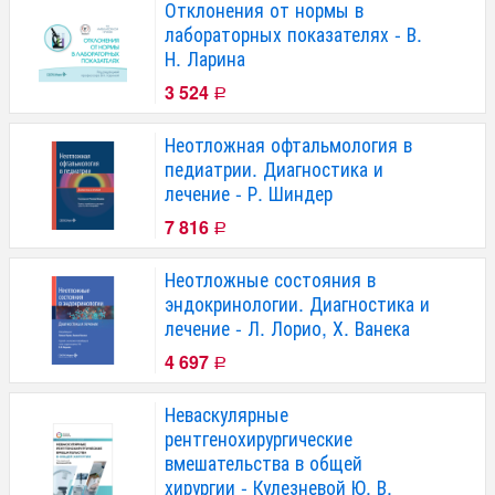
Отклонения от нормы в
лабораторных показателях - В.
Н. Ларина
3 524
Р
Неотложная офтальмология в
педиатрии. Диагностика и
лечение - Р. Шиндер
7 816
Р
Неотложные состояния в
эндокринологии. Диагностика и
лечение - Л. Лорио, Х. Ванека
4 697
Р
Неваскулярные
рентгенохирургические
вмешательства в общей
хирургии - Кулезневой Ю. В.