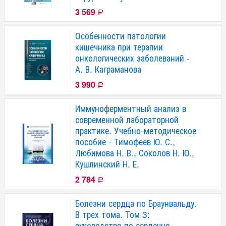
3 569
Р
Особенности патологии
кишечника при терапии
онкологических заболеваний -
А. В. Каграманова
3 990
Р
Иммуноферментный анализ в
современной лабораторной
практике. Учебно-методическое
пособие - Тимофеев Ю. С.,
Любимова Н. В., Соколов Н. Ю.,
Кушлинский Н. Е.
2 784
Р
Болезни сердца по Браунвальду.
В трех тома. Том 3:
руководство по сердечно-