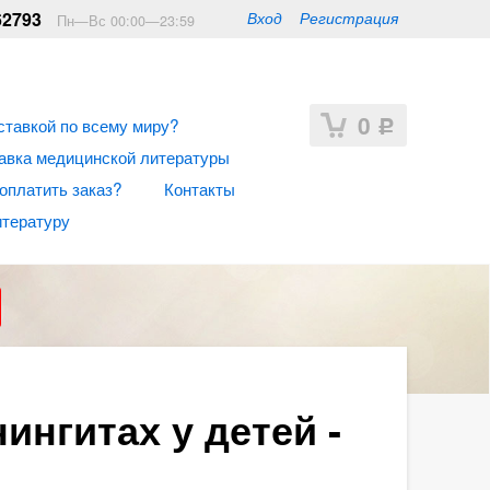
62793
Вход
Регистрация
Пн—Вс 00:00—23:59
0
ставкой по всему миру?
Р
авка медицинской литературы
 оплатить заказ?
Контакты
итературу
нгитах у детей -