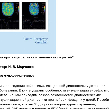
я при энцефалитах и менингитах у детей"
тор: Н. В. Марченко
BN 978-5-299-01200-2
 и проведения нейровизуализационной диагностики у детей при
болевания. В книге указаны особенности визуализации энцефалит
болевания. Мы приводим разбор возможностей диагностических
зуализационной диагностики при нейроинфекциях у детей. Пособ
ентгенологов, врачей УЗД, организаторов здравоохранения,
 врачей ЛФК детских и взрослых ЛПУ (реабилитационных отделений