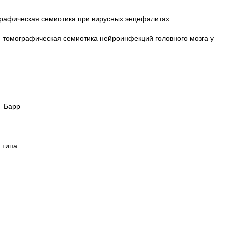
графическая семиотика при вирусных энцефалитах
о-томографическая семиотика нейроинфекций головного мозга у
— Барр
 типа