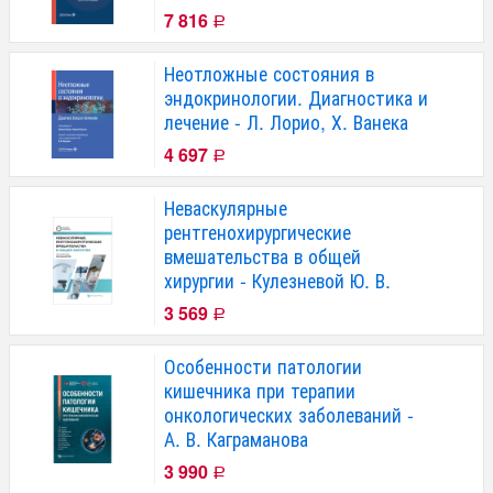
7 816
Р
Неотложные состояния в
эндокринологии. Диагностика и
лечение - Л. Лорио, Х. Ванека
4 697
Р
Неваскулярные
рентгенохирургические
вмешательства в общей
хирургии - Кулезневой Ю. В.
3 569
Р
Особенности патологии
кишечника при терапии
онкологических заболеваний -
А. В. Каграманова
3 990
Р