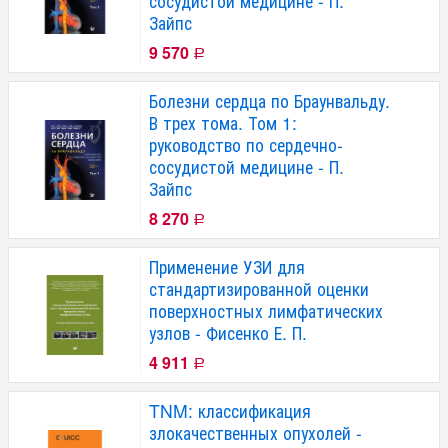
сосудистой медицине - П.
Зайпс
9 570
Р
Болезни сердца по Браунвальду.
В трех тома. Том 1:
руководство по сердечно-
сосудистой медицине - П.
Зайпс
8 270
Р
Применение УЗИ для
стандартизированной оценки
поверхностных лимфатических
узлов - Фисенко Е. П.
4 911
Р
TNM: классификация
злокачественных опухолей -