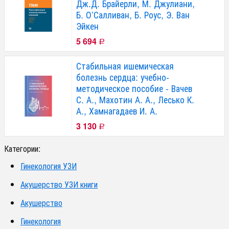
Дж.Д. Брайерли, М. Джулиани,
Б. О’Салливан, Б. Роус, Э. Ван
Эйкен
5 694
Р
Стабильная ишемическая
болезнь сердца: учебно-
методическое пособие - Вачев
С. А., Махотин А. А., Лесько К.
А., Хамнагадаев И. А.
3 130
Р
Категории:
Гинекология УЗИ
Акушерство УЗИ книги
Акушерство
Гинекология