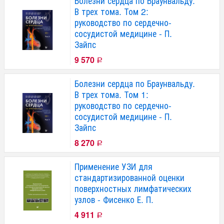
Болезни сердца по Браунвальду.
В трех тома. Том 2:
руководство по сердечно-
сосудистой медицине - П.
Зайпс
9 570
Р
Болезни сердца по Браунвальду.
В трех тома. Том 1:
руководство по сердечно-
сосудистой медицине - П.
Зайпс
8 270
Р
Применение УЗИ для
стандартизированной оценки
поверхностных лимфатических
узлов - Фисенко Е. П.
4 911
Р