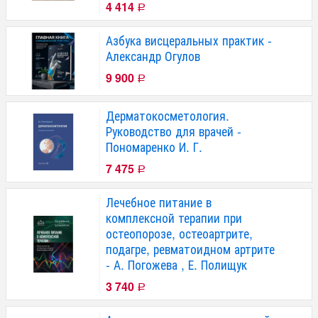
4 414
Р
Азбука висцеральных практик -
Александр Огулов
9 900
Р
Дерматокосметология.
Руководство для врачей -
Пономаренко И. Г.
7 475
Р
Лечебное питание в
комплексной терапии при
остеопорозе, остеоартрите,
подагре, ревматоидном артрите
- А. Погожева , Е. Полищук
3 740
Р