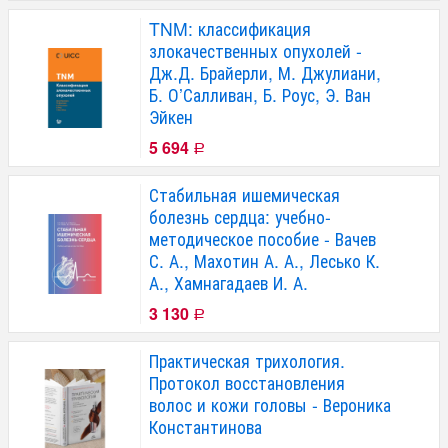
TNM: классификация
злокачественных опухолей -
Дж.Д. Брайерли, М. Джулиани,
Б. О’Салливан, Б. Роус, Э. Ван
Эйкен
5 694
Р
Стабильная ишемическая
болезнь сердца: учебно-
методическое пособие - Вачев
С. А., Махотин А. А., Лесько К.
А., Хамнагадаев И. А.
3 130
Р
Практическая трихология.
Протокол восстановления
волос и кожи головы - Вероника
Константинова