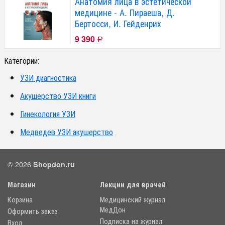
Анатомия лица в эстетической
медицине - А. Пираеша, Д.
Бертосси, И. Гейденрих
9 390
Р
Категории:
УЗИ диагностика
Акушерство УЗИ книги
Гинекология УЗИ
Медведев УЗИ акушерство
© 2026
Shopdon.ru
Магазин
Лекции для врачей
Корзина
Медицинский журнал
МедДон
Оформить заказ
Подписка на журнал
Вход