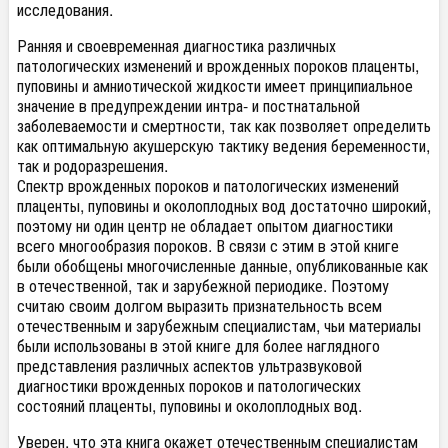
исследования.
Ранняя и своевременная диагностика различных
патологических
изменений
и врожденных пороков плаценты,
пуповины и амниотической жидкости имеет принципиальное
значение в предупреждении интра- и постнатальной
заболеваемости и смертности, так как позволяет определить
как оптимальную акушерскую тактику ведения беременности,
так и родоразрешения.
Спектр врожденных пороков и патологических изменений
плаценты,
пуповины
и околоплодных вод достаточно широкий,
поэтому ни один центр не обладает опытом диагностики
всего многообразия пороков. В связи с этим в этой книге
были обобщены многочисленные данные, опубликованные как
в отечественной, так и зарубежной периодике. Поэтому
считаю своим долгом выразить признательность всем
отечественным и зарубежным специалистам, чьи материалы
были использованы в этой книге для более наглядного
представления
различных аспектов ультразвуковой
диагностики врожденных
пороков
и патологических
состояний плаценты, пуповины и околоплодных вод.
Уверен, что эта книга окажет отечественным специалистам