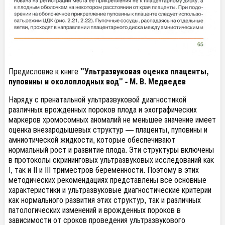
Предисловие к книге
"Ультразвуковая оценка плаценты,
пуповины и околоплодных вод" - М. В. Медведев
Наряду с пренатальной ультразвуковой диагностикой
различных
врожденных
пороков плода и эхографических
маркеров хромосомных аномалий не меньшее значение имеет
оценка внезародышевых структур
—
плаценты, пуповины и
амниотической жидкости, которые обеспечивают
нормальный рост и развитие плода. Эти структуры включены
в протоколы скрининговых ультразвуковых исследований как
I, так и II и III триместров беременности. Поэтому в этих
методических рекомендациях представлены все основные
характеристики и ультразвуковые диагностические критерии
как
нормального
развития этих структур, так и различных
патологических изменений и врожденных пороков в
зависимости от сроков проведения ультразвукового