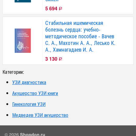
5 694
Р
Стабильная ишемическая
болезнь сердца: учебно-
методическое пособие - Вачев
С. А., Махотин А. А., Лесько К.
А., Хамнагадаев И. А.
3 130
Р
Категории:
УЗИ диагностика
Акушерство УЗИ книги
Гинекология УЗИ
Медведев УЗИ акушерство
© 2026
Shopdon.ru