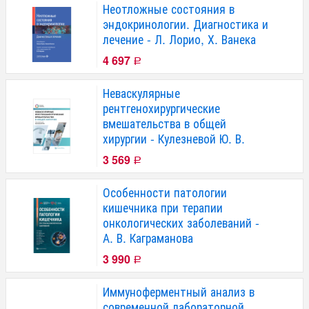
Неотложные состояния в
эндокринологии. Диагностика и
лечение - Л. Лорио, Х. Ванека
4 697
Р
Неваскулярные
рентгенохирургические
вмешательства в общей
хирургии - Кулезневой Ю. В.
3 569
Р
Особенности патологии
кишечника при терапии
онкологических заболеваний -
А. В. Каграманова
3 990
Р
Иммуноферментный анализ в
современной лабораторной