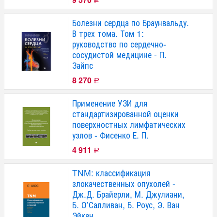
Р
Болезни сердца по Браунвальду.
В трех тома. Том 1:
руководство по сердечно-
сосудистой медицине - П.
Зайпс
8 270
Р
Применение УЗИ для
стандартизированной оценки
поверхностных лимфатических
узлов - Фисенко Е. П.
4 911
Р
TNM: классификация
злокачественных опухолей -
Дж.Д. Брайерли, М. Джулиани,
Б. О’Салливан, Б. Роус, Э. Ван
Эйкен