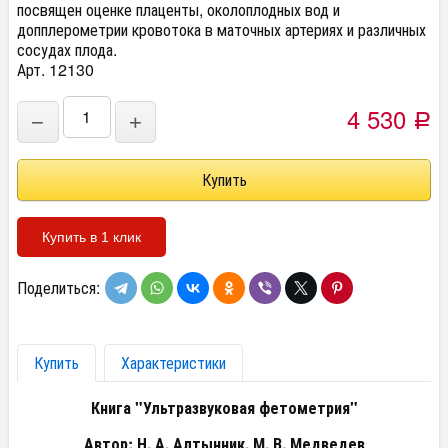
посвящен оценке плаценты, околоплодных вод и
допплерометрии кровотока в маточных артериях и различных
сосудах плода.
Арт. 12130
4 530
−
+
Р
Купить в 1 клик
Поделиться:
Купить
Характеристики
Книга "Ультразвуковая фетометрия"
Автор: Н. А. Алтынник, М. В. Медведев