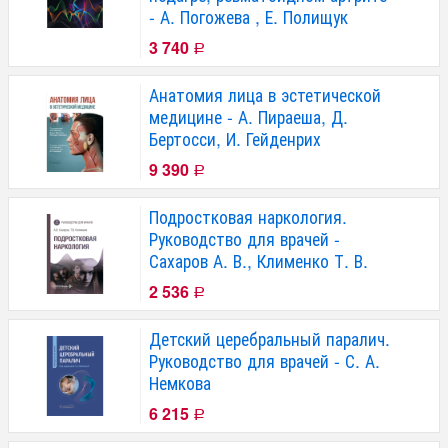
- А. Погожева , Е. Полищук
3 740
Р
Анатомия лица в эстетической
медицине - А. Пираеша, Д.
Бертосси, И. Гейденрих
9 390
Р
Подростковая наркология.
Руководство для врачей -
Сахаров А. В., Клименко Т. В.
2 536
Р
Детский церебральный паралич.
Руководство для врачей - С. А.
Немкова
6 215
Р