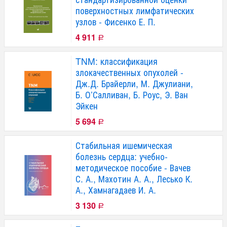
поверхностных лимфатических
узлов - Фисенко Е. П.
4 911
Р
TNM: классификация
злокачественных опухолей -
Дж.Д. Брайерли, М. Джулиани,
Б. О’Салливан, Б. Роус, Э. Ван
Эйкен
5 694
Р
Стабильная ишемическая
болезнь сердца: учебно-
методическое пособие - Вачев
С. А., Махотин А. А., Лесько К.
А., Хамнагадаев И. А.
3 130
Р