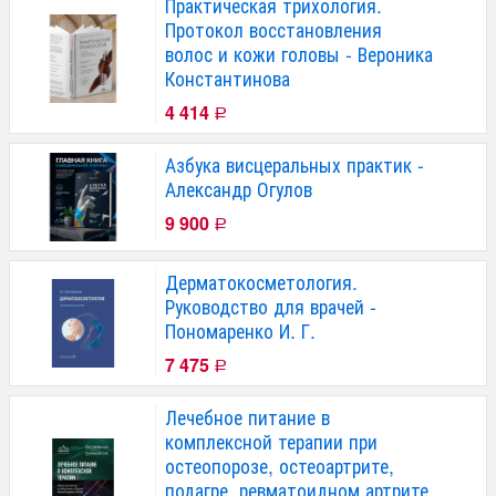
Практическая трихология.
Протокол восстановления
волос и кожи головы - Вероника
Константинова
4 414
Р
Азбука висцеральных практик -
Александр Огулов
9 900
Р
Дерматокосметология.
Руководство для врачей -
Пономаренко И. Г.
7 475
Р
Лечебное питание в
комплексной терапии при
остеопорозе, остеоартрите,
подагре, ревматоидном артрите