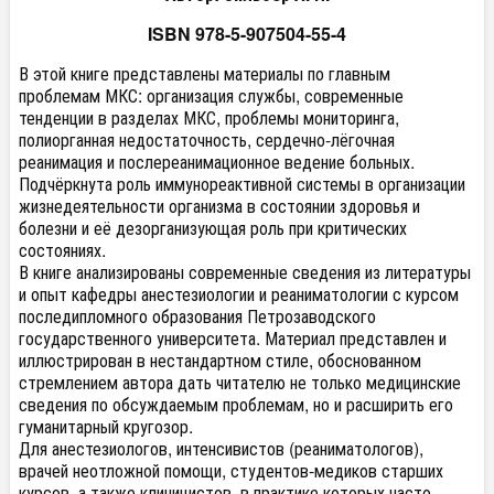
ISBN 978-5-907504-55-4
В этой книге представлены материалы по главным
проблемам МКС: организация службы, современные
тенденции в разделах МКС, проблемы мониторинга,
полиорганная недостаточность, сердечно-лёгочная
реанимация и послереанимационное ведение больных.
Подчёркнута роль иммунореактивной системы в организации
жизнедеятельности организма в состоянии здоровья и
болезни и её дезорганизующая роль при критических
состояниях.
В книге анализированы современные сведения из литературы
и опыт кафедры анестезиологии и реаниматологии с курсом
последипломного образования Петрозаводского
государственного университета. Материал представлен и
иллюстрирован в нестандартном стиле, обоснованном
стремлением автора дать читателю не только медицинские
сведения по обсуждаемым проблемам, но и расширить его
гуманитарный кругозор.
Для анестезиологов, интенсивистов (реаниматологов),
врачей неотложной помощи, студентов-медиков старших
курсов, а также клиницистов, в практике которых часто