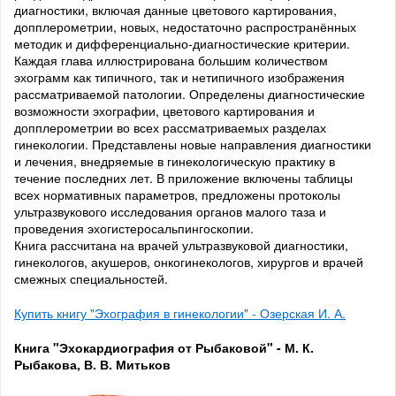
диагностики, включая данные цветового картирования,
допплерометрии, новых, недостаточно распространённых
методик и дифференциально-диагностические критерии.
Каждая глава иллюстрирована большим количеством
эхограмм как типичного, так и нетипичного изображения
рассматриваемой патологии. Определены диагностические
возможности эхографии, цветового картирования и
допплерометрии во всех рассматриваемых разделах
гинекологии. Представлены новые направления диагностики
и лечения, внедряемые в гинекологическую практику в
течение последних лет. В приложение включены таблицы
всех нормативных параметров, предложены протоколы
ультразвукового исследования органов малого таза и
проведения эхогистеросальпингоскопии.
Книга рассчитана на врачей ультразвуковой диагностики,
гинекологов, акушеров, онкогинекологов, хирургов и врачей
смежных специальностей.
Купить книгу "Эхография в гинекологии" - Озерская И. А.
Книга "Эхокардиография от Рыбаковой" - М. К.
Рыбакова, В. В. Митьков