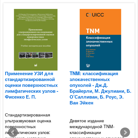
Применение УЗИ для
TNM: классификация
С
стандартизированной
злокачественных
б
оценки поверхностных
опухолей - Дж.Д.
м
лимфатических узлов -
Брайерли, М. Джулиани, Б.
В
Фисенко Е. П.
О’Салливан, Б. Роус, Э.
Л
Ван Эйкен
И
Стандартизированная
ультразвуковая оценка
Девятое издание
С
поверхностных
международной TNM-
б
лимфатических узлов:
классификации
п