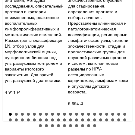
анатомия, методика
злокачественных опухолей
к
исследования, описательный
для стадирования,
л
протокол и критерии
определения прогноза и
а
неизмененных, реактивных,
выбора лечения.
к
ы
воспалительных,
Представлены клиническая и
п
лимфопролиферативных и
патологоанатомическая
а
метастатических изменений.
классификации, регионарные
а
Рассмотрены классификация
лимфатические узлы, степени
и
LN, отбор узлов для
злокачественности, стадии и
м
морфологической оценки,
прогностические группы для
м
пункционная биопсия под
опухолей различных органов
к
ультразвуковым контролем и
и систем, включая новые
х
варианты итогового
разделы по HPV-
н
заключения. Для врачей
ассоциированным
и
ультразвуковой диагностики.
карциномам, лимфомам кожи
л
и опухолям детского
возраста.
4 911
3
Р
5 694
Р