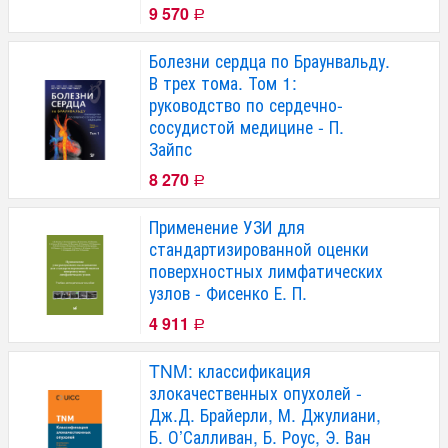
9 570
Р
Болезни сердца по Браунвальду.
В трех тома. Том 1:
руководство по сердечно-
сосудистой медицине - П.
Зайпс
8 270
Р
Применение УЗИ для
стандартизированной оценки
поверхностных лимфатических
узлов - Фисенко Е. П.
4 911
Р
TNM: классификация
злокачественных опухолей -
Дж.Д. Брайерли, М. Джулиани,
Б. О’Салливан, Б. Роус, Э. Ван