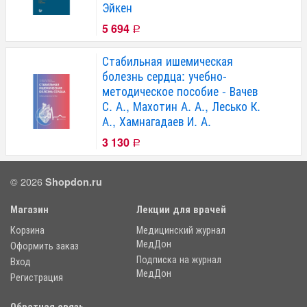
Эйкен
5 694
Р
Стабильная ишемическая
болезнь сердца: учебно-
методическое пособие - Вачев
С. А., Махотин А. А., Лесько К.
А., Хамнагадаев И. А.
3 130
Р
© 2026
Shopdon.ru
Магазин
Лекции для врачей
Корзина
Медицинский журнал
МедДон
Оформить заказ
Подписка на журнал
Вход
МедДон
Регистрация
Обратная связь