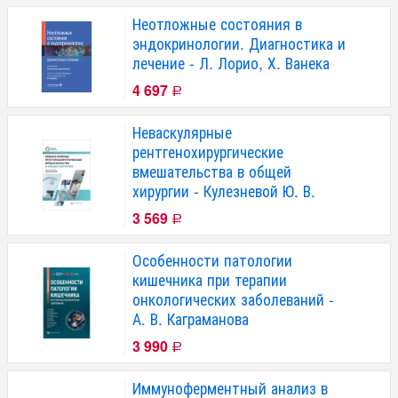
Неотложные состояния в
эндокринологии. Диагностика и
лечение - Л. Лорио, Х. Ванека
4 697
Р
Неваскулярные
рентгенохирургические
вмешательства в общей
хирургии - Кулезневой Ю. В.
3 569
Р
Особенности патологии
кишечника при терапии
онкологических заболеваний -
А. В. Каграманова
3 990
Р
Иммуноферментный анализ в