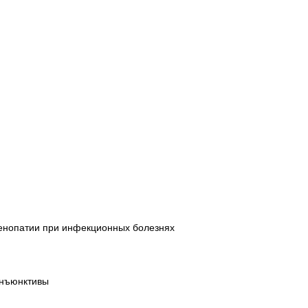
я
денопатии при инфекционных болезнях
Конъюнктивы