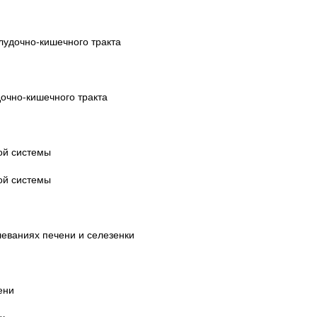
лудочно-кишечного тракта
очно-кишечного тракта
ой системы
ой системы
леваниях печени и селезенки
ени