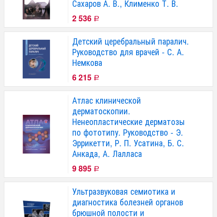
Сахаров А. В., Клименко Т. В.
2 536
Р
Детский церебральный паралич.
Руководство для врачей - С. А.
Немкова
6 215
Р
Атлас клинической
дерматоскопии.
Ненеопластические дерматозы
по фототипу. Руководство - Э.
Эррикетти, Р. П. Усатина, Б. С.
Анкада, А. Лалласа
9 895
Р
Ультразвуковая семиотика и
диагностика болезней органов
брюшной полости и