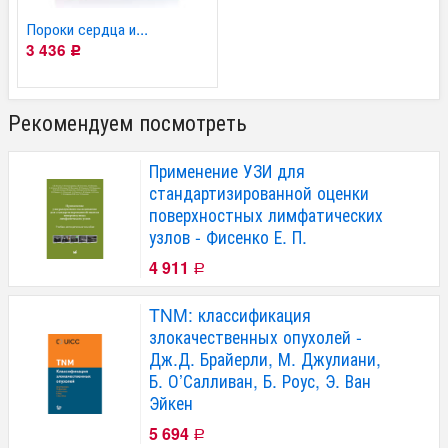
Пороки сердца и...
3 436
Р
Рекомендуем посмотреть
Применение УЗИ для
стандартизированной оценки
поверхностных лимфатических
узлов - Фисенко Е. П.
4 911
Р
TNM: классификация
злокачественных опухолей -
Дж.Д. Брайерли, М. Джулиани,
Б. О’Салливан, Б. Роус, Э. Ван
Эйкен
5 694
Р