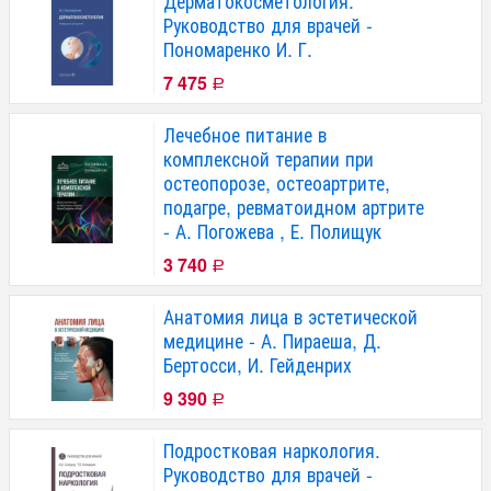
Дерматокосметология.
Руководство для врачей -
Пономаренко И. Г.
7 475
Р
Лечебное питание в
комплексной терапии при
остеопорозе, остеоартрите,
подагре, ревматоидном артрите
- А. Погожева , Е. Полищук
3 740
Р
Анатомия лица в эстетической
медицине - А. Пираеша, Д.
Бертосси, И. Гейденрих
9 390
Р
Подростковая наркология.
Руководство для врачей -