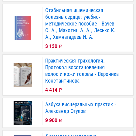
Стабильная ишемическая
болезнь сердца: учебно-
методическое пособие - Вачев
С. А., Махотин А. А., Лесько К.
А., Хамнагадаев И. А.
3 130
Р
Практическая трихология.
Протокол восстановления
волос и кожи головы - Вероника
Константинова
4 414
Р
Азбука висцеральных практик -
Александр Огулов
9 900
Р