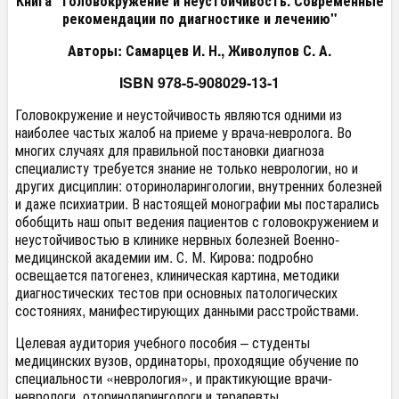
Книга "Головокружение и неустойчивость. Современные
рекомендации по диагностике и лечению"
Авторы: Самарцев И. Н., Живолупов С. А.
ISBN 978-5-908029-13-1
Головокружение и неустойчивость являются одними из
наиболее частых жалоб на приеме у врача-невролога. Во
многих случаях для правильной постановки диагноза
специалисту требуется знание не только неврологии, но и
других дисциплин: оториноларингологии, внутренних болезней
и даже психиатрии. В настоящей монографии мы постарались
обобщить наш опыт ведения пациентов с головокружением и
неустойчивостью в клинике нервных болезней Военно-
медицинской академии им. С. М. Кирова: подробно
освещается патогенез, клиническая картина, методики
диагностических тестов при основных патологических
состояниях, манифестирующих данными расстройствами.
Целевая аудитория учебного пособия – студенты
медицинских вузов, ординаторы, проходящие обучение по
специальности «неврология», и практикующие врачи-
неврологи, оториноларингологи и терапевты.