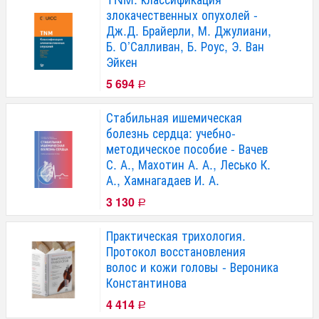
злокачественных опухолей -
Дж.Д. Брайерли, М. Джулиани,
Б. О’Салливан, Б. Роус, Э. Ван
Эйкен
5 694
Р
Стабильная ишемическая
болезнь сердца: учебно-
методическое пособие - Вачев
С. А., Махотин А. А., Лесько К.
А., Хамнагадаев И. А.
3 130
Р
Практическая трихология.
Протокол восстановления
волос и кожи головы - Вероника
Константинова
4 414
Р