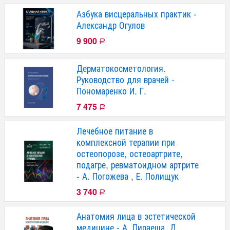
Азбука висцеральных практик -
Александр Огулов
9 900
Р
Дерматокосметология.
Руководство для врачей -
Пономаренко И. Г.
7 475
Р
Лечебное питание в
комплексной терапии при
остеопорозе, остеоартрите,
подагре, ревматоидном артрите
- А. Погожева , Е. Полищук
3 740
Р
Анатомия лица в эстетической
медицине - А. Пираеша, Д.