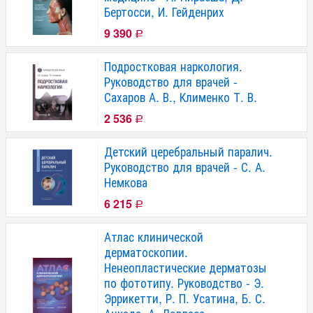
Бертосси, И. Гейденрих
9 390
Р
Подростковая наркология.
Руководство для врачей -
Сахаров А. В., Клименко Т. В.
2 536
Р
Детский церебральный паралич.
Руководство для врачей - С. А.
Немкова
6 215
Р
Атлас клинической
дерматоскопии.
Ненеопластические дерматозы
по фототипу. Руководство - Э.
Эррикетти, Р. П. Усатина, Б. С.