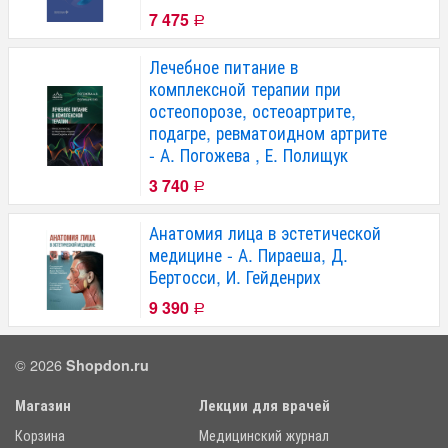
7 475
Р
Лечебное питание в
комплексной терапии при
остеопорозе, остеоартрите,
подагре, ревматоидном артрите
- А. Погожева , Е. Полищук
3 740
Р
Анатомия лица в эстетической
медицине - А. Пираеша, Д.
Бертосси, И. Гейденрих
9 390
Р
© 2026
Shopdon.ru
Магазин
Лекции для врачей
Корзина
Медицинский журнал