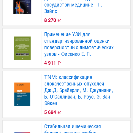
сосудистой медицине - П.
Зайпс
8 270
Р
Применение УЗИ для
стандартизированной оценки
поверхностных лимфатических
узлов - Фисенко Е. П.
4 911
Р
TNM: классификация
злокачественных опухолей -
Дж.Д. Брайерли, М. Джулиани,
Б. О’Салливан, Б. Роус, Э. Ван
Эйкен
5 694
Р
Стабильная ишемическая
болезнь сердца: учебно-