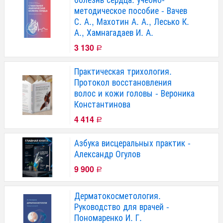
методическое пособие - Вачев
С. А., Махотин А. А., Лесько К.
А., Хамнагадаев И. А.
3 130
Р
Практическая трихология.
Протокол восстановления
волос и кожи головы - Вероника
Константинова
4 414
Р
Азбука висцеральных практик -
Александр Огулов
9 900
Р
Дерматокосметология.
Руководство для врачей -
Пономаренко И. Г.