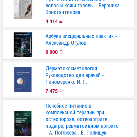
волос и кожи головы - Вероника
Константинова
4 414
Р
Азбука висцеральных практик -
Александр Огулов
9 900
Р
Дерматокосметология.
Руководство для врачей -
Пономаренко И. Г.
7 475
Р
Лечебное питание в
комплексной терапии при
остеопорозе, остеоартрите,
подагре, ревматоидном артрите
- А. Погожева , Е. Полищук