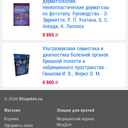
дерматоскопии.
Ненеопластические дерматозы
по фототипу. Руководство - Э.
Эррикетти, Р. П. Усатина, Б. С.
Анкада, А. Лалласа
9 895
Р
Ультразвуковая семиотика и
диагностика болезней органов
брюшной полости и
забрюшинного пространства -
Ганькова И. В., Жерко О. М.
6 860
Р
© 2026
Shopdon.ru
Магазин
Лекции для врачей
Корзина
Медицинский журнал
МедДон
Оформить заказ