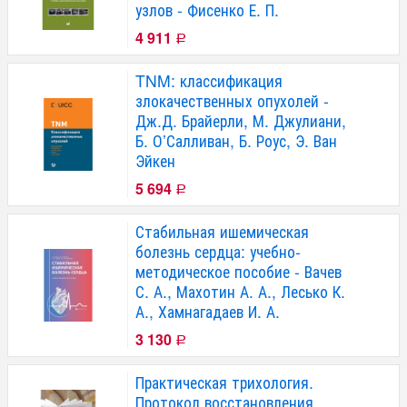
узлов - Фисенко Е. П.
4 911
Р
TNM: классификация
злокачественных опухолей -
Дж.Д. Брайерли, М. Джулиани,
Б. О’Салливан, Б. Роус, Э. Ван
Эйкен
5 694
Р
Стабильная ишемическая
болезнь сердца: учебно-
методическое пособие - Вачев
С. А., Махотин А. А., Лесько К.
А., Хамнагадаев И. А.
3 130
Р
Практическая трихология.
Протокол восстановления