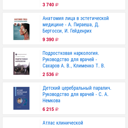
3 740
Р
Анатомия лица в эстетической
медицине - А. Пираеша, Д.
Бертосси, И. Гейденрих
9 390
Р
Подростковая наркология.
Руководство для врачей -
Сахаров А. В., Клименко Т. В.
2 536
Р
Детский церебральный паралич.
Руководство для врачей - С. А.
Немкова
6 215
Р
Атлас клинической