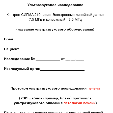
Ультразвуковое исследование
Контрон СИГМА 210, ирис. Электронные линейный датчик
7,5 МГц и конвексный - 3,5 МГц
(название ультразвукового оборудования)
Врач
______________________________________
Пациент
__________________________________
Исследование № ____________
от __.__.____
Исследуемый орган
______________________
Протокол ультразвукового исследования
печени
(
УЗИ шаблон (пример, бланк) протокола
ультразвукового описания
патологии печени
)
Печень -
границы печени расширены: нижний край правой