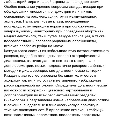
лабораторий мира и нашей страны за последнее время.
Особое внимание уделено вопросам стандартизации при
обследовании миометрия, эндометрия и яичников,
основанных на рекомендациях групп международных
экспертов. Написаны новые главы, посвященные
послеродовому периоду в норме и при осложнениях,
ультразвуковому мониторингу при проведении аборта как
медикаментозного, так и путем вакуум-аспирации, а также
послеабортным и послеоперационным осложнениям,
включая проблему рубца на матке.
Каждая глава состоит из небольшого этио-патогенетического
раздела, подробно освещены вопросы эхографической
диагностики, включая данные цветового картирования,
допплерометрии, новых, недостаточно распространённых
методик и дифференциально-диагностические критерии.
Каждая глава иллюстрирована большим количеством
эхограмм как типичного, так и нетипичного изображения
рассматриваемой патологии. Определены диагностические
возможности эхографии, цветового картирования и
допплерометрии во всех рассматриваемых разделах
гинекологии. Представлены новые направления диагностики
и лечения, внедряемые в гинекологическую практику в
течение последних лет. В приложение включены таблицы
всех нормативных параметров, предложены протоколы