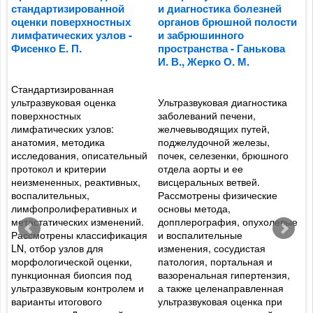
стандартизированной
и диагностика болезней
и
оценки поверхностных
органов брюшной полости
м
лимфатических узлов -
и забрюшинного
п
Фисенко Е. П.
пространства - Ганькова
А
И. В., Жерко О. М.
С
Стандартизированная
ультразвуковая оценка
Ультразвуковая диагностика
П
и
поверхностных
заболеваний печени,
У
лимфатических узлов:
желчевыводящих путей,
р
анатомия, методика
поджелудочной железы,
н
исследования, описательный
почек, селезенки, брюшного
П
протокол и критерии
отдела аорты и ее
с
неизмененных, реактивных,
висцеральных ветвей.
о
воспалительных,
Рассмотрены физические
э
лимфопролиферативных и
основы метода,
о
метастатических изменений.
допплерография, опухолевые
г
Рассмотрены классификация
и воспалительные
б
LN, отбор узлов для
изменения, сосудистая
п
морфологической оценки,
патология, портальная и
и
пункционная биопсия под
вазоренальная гипертензия,
э
ультразвуковым контролем и
а также целенаправленная
М
варианты итогового
ультразвуковая оценка при
в