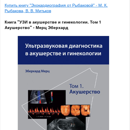
Купить книгу "Эхокардиография от Рыбаковой" - М. К.
Рыбакова, В. В. Митьков
Книга "УЗИ в акушерстве и гинекологии. Том 1
Акушерство" - Мерц Эберхард