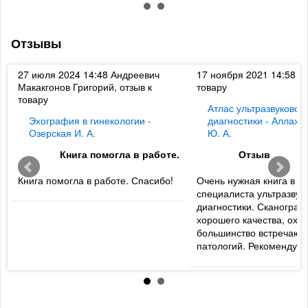
Отзывы
к
27 июля 2024 14:48
Андреевич
17 ноября 2021 14:58
Ди
Макакгонов Григорий, отзыв к
товару
товару
Атлас ультразвуковой
Эхография в гинекологии -
диагностики - Аллахв
Озерская И. А.
Ю. А.
Книга помогла в работе.
Отзыв
Книга помогла в работе. Спасибо!
Очень нужная книга в б
специалиста ультразвук
диагностики. Сканогра
хорошего качества, охв
большинство встречаю
патологий. Рекомендую