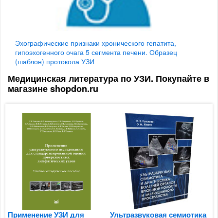
Эхографические признаки хронического гепатита,
гипоэхогенного очага 5 сегмента печени. Образец
(шаблон) протокола УЗИ
Медицинская литература по УЗИ. Покупайте в
магазине shopdon.ru
Применение УЗИ для
Ультразвуковая семиотика
У