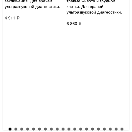
заключения. Для врачей
травме живота и грудной
а
ультразвуковой диагностики.
клетки. Для врачей
ультразвуковой диагностики.
4
4 911
Р
6 860
Р