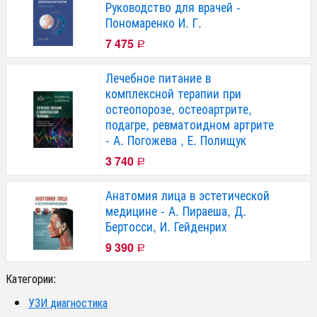
Руководство для врачей -
Пономаренко И. Г.
7 475
Р
Лечебное питание в
комплексной терапии при
остеопорозе, остеоартрите,
подагре, ревматоидном артрите
- А. Погожева , Е. Полищук
3 740
Р
Анатомия лица в эстетической
медицине - А. Пираеша, Д.
Бертосси, И. Гейденрих
9 390
Р
Категории:
УЗИ диагностика