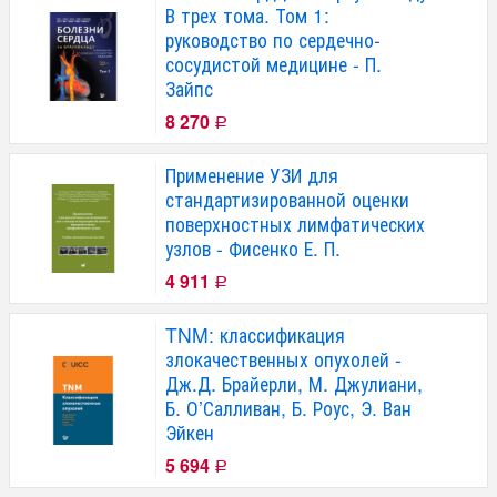
В трех тома. Том 1:
руководство по сердечно-
сосудистой медицине - П.
Зайпс
8 270
Р
Применение УЗИ для
стандартизированной оценки
поверхностных лимфатических
узлов - Фисенко Е. П.
4 911
Р
TNM: классификация
злокачественных опухолей -
Дж.Д. Брайерли, М. Джулиани,
Б. О’Салливан, Б. Роус, Э. Ван
Эйкен
5 694
Р