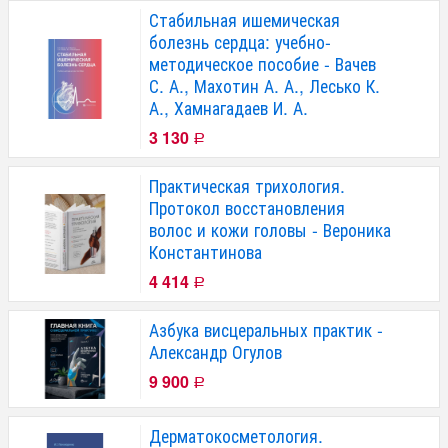
Стабильная ишемическая
болезнь сердца: учебно-
методическое пособие - Вачев
С. А., Махотин А. А., Лесько К.
А., Хамнагадаев И. А.
3 130
Р
Практическая трихология.
Протокол восстановления
волос и кожи головы - Вероника
Константинова
4 414
Р
Азбука висцеральных практик -
Александр Огулов
9 900
Р
Дерматокосметология.