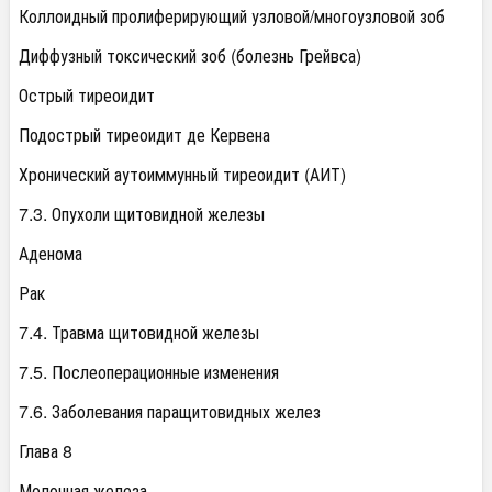
Коллоидный пролиферирующий узловой/многоузловой зоб
Диффузный токсический зоб (болезнь Грейвса)
Острый тиреоидит
Подострый тиреоидит де Кервена
Хронический аутоиммунный тиреоидит (АИТ)
7.3. Опухоли щитовидной железы
Аденома
Рак
7.4. Травма щитовидной железы
7.5. Послеоперационные изменения
7.6. Заболевания паращитовидных желез
Глава 8
Молочная железа