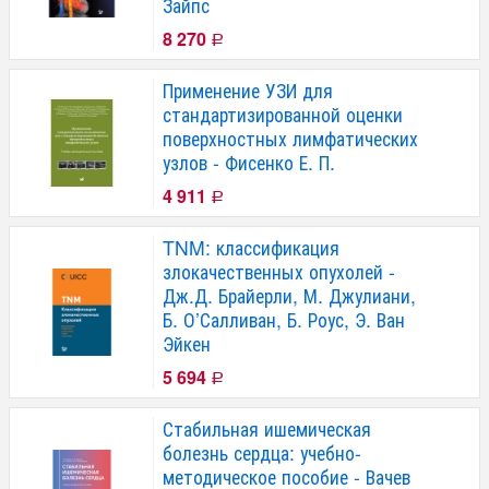
Зайпс
8 270
Р
Применение УЗИ для
стандартизированной оценки
поверхностных лимфатических
узлов - Фисенко Е. П.
4 911
Р
TNM: классификация
злокачественных опухолей -
Дж.Д. Брайерли, М. Джулиани,
Б. О’Салливан, Б. Роус, Э. Ван
Эйкен
5 694
Р
Стабильная ишемическая
болезнь сердца: учебно-
методическое пособие - Вачев