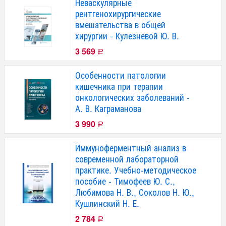
Неваскулярные
рентгенохирургические
вмешательства в общей
хирургии - Кулезневой Ю. В.
3 569
Р
Особенности патологии
кишечника при терапии
онкологических заболеваний -
А. В. Каграманова
3 990
Р
Иммуноферментный анализ в
современной лабораторной
практике. Учебно-методическое
пособие - Тимофеев Ю. С.,
Любимова Н. В., Соколов Н. Ю.,
Кушлинский Н. Е.
2 784
Р