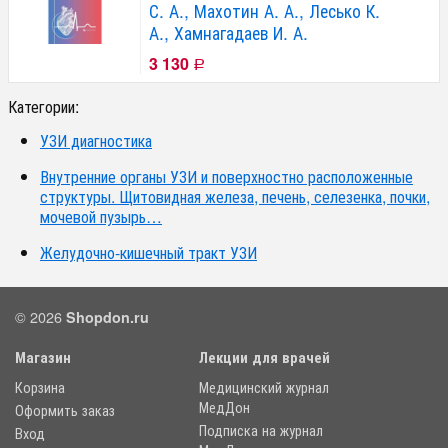
С. А., Махотин А. А., Лесько К.
А., Хамнагадаев И. А.
3 130
Р
Категории:
УЗИ диагностика
Внутренние органы УЗИ и поверхностно расположенные
структуры. Щитовидная железа, печень, селезенка, почки,
мочевой пузырь…
Желудочно-кишечный тракт УЗИ
© 2026
Shopdon.ru
Магазин
Лекции для врачей
Корзина
Медицинский журнал
МедДон
Оформить заказ
Подписка на журнал
Вход