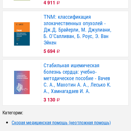
4 911
Р
TNM: классификация
злокачественных опухолей -
Дж.Д. Брайерли, М. Джулиани,
Б. О’Салливан, Б. Роус, Э. Ван
Эйкен
5 694
Р
Стабильная ишемическая
болезнь сердца: учебно-
методическое пособие - Вачев
С. А., Махотин А. А., Лесько К.
А., Хамнагадаев И. А.
3 130
Р
Категории:
Скорая медицинская помощь (неотложная помощь)