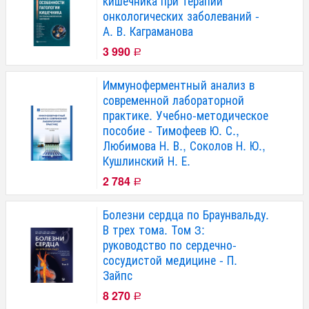
кишечника при терапии
онкологических заболеваний -
А. В. Каграманова
3 990
Р
Иммуноферментный анализ в
современной лабораторной
практике. Учебно-методическое
пособие - Тимофеев Ю. С.,
Любимова Н. В., Соколов Н. Ю.,
Кушлинский Н. Е.
2 784
Р
Болезни сердца по Браунвальду.
В трех тома. Том 3:
руководство по сердечно-
сосудистой медицине - П.
Зайпс
8 270
Р