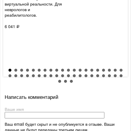
виртуальной реальности. Для
о
неврологов и
реабилитологов.
9
6 041
Р
Написать комментарий
Ваше имя
Ваш email будет скрыт и не опубликуется в отзыве. Ваши
данные не будут переданы третьим лицам.