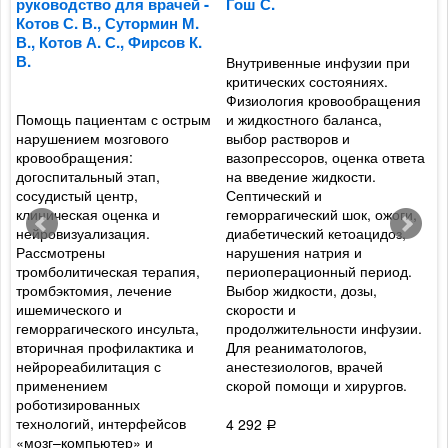
руководство для врачей -
Гош С.
м
Котов С. В., Сутормин М.
П
В., Котов А. С., Фирсов К.
р
В.
н
Внутривенные инфузии при
С
критических состояниях.
Физиология кровообращения
Помощь пациентам с острым
и жидкостного баланса,
нарушением мозгового
выбор растворов и
Н
кровообращения:
вазопрессоров, оценка ответа
П
догоспитальный этап,
на введение жидкости.
с
сосудистый центр,
Септический и
о
клиническая оценка и
геморрагический шок, ожоги,
д
нейровизуализация.
диабетический кетоацидоз,
а
Рассмотрены
нарушения натрия и
д
тромболитическая терапия,
периоперационный период.
н
тромбэктомия, лечение
Выбор жидкости, дозы,
т
ишемического и
скорости и
п
геморрагического инсульта,
продолжительности инфузии.
С
вторичная профилактика и
Для реаниматологов,
л
нейрореабилитация с
анестезиологов, врачей
р
применением
скорой помощи и хирургов.
с
роботизированных
п
технологий, интерфейсов
п
4 292
Р
«мозг–компьютер» и
в