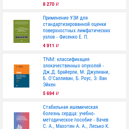
8 270
Р
Применение УЗИ для
стандартизированной оценки
поверхностных лимфатических
узлов - Фисенко Е. П.
4 911
Р
TNM: классификация
злокачественных опухолей -
Дж.Д. Брайерли, М. Джулиани,
Б. О’Салливан, Б. Роус, Э. Ван
Эйкен
5 694
Р
Стабильная ишемическая
болезнь сердца: учебно-
методическое пособие - Вачев
С. А., Махотин А. А., Лесько К.