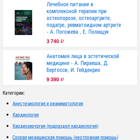
Лечебное питание в
комплексной терапии при
остеопорозе, остеоартрите,
подагре, ревматоидном артрите
- А. Погожева , Е. Полищук
3 740
Р
Анатомия лица в эстетической
медицине - А. Пираеша, Д.
Бертосси, И. Гейденрих
9 390
Р
Категории:
Анестезиология и реаниматология
Кардиология
Кардиохирургия (подраздел кардиология)
Скорая медицинская помощь (неотложная помощь)