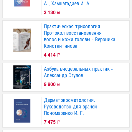
А., Хамнагадаев И. А.
3 130
Р
Практическая трихология.
Протокол восстановления
волос и кожи головы - Вероника
Константинова
4 414
Р
Азбука висцеральных практик -
Александр Огулов
9 900
Р
Дерматокосметология.
Руководство для врачей -
Пономаренко И. Г.
7 475
Р