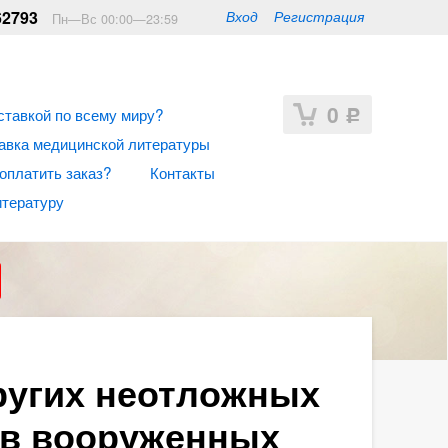
62793
Вход
Регистрация
Пн—Вс 00:00—23:59
0
ставкой по всему миру?
Р
авка медицинской литературы
 оплатить заказ?
Контакты
итературу
ругих неотложных
 в вооруженных