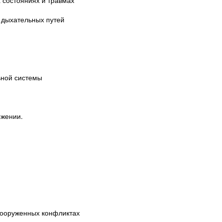
 состояниях и травмах
 дыхательных путей
ьной системы
ожении.
вооруженных конфликтах