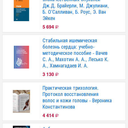
Дж.Д. Брайерли, М. Джулиани,
Б. О’Салливан, Б. Роус, Э. Ван
Эйкен
5 694
Р
Стабильная ишемическая
болезнь сердца: учебно-
методическое пособие - Вачев
С. А., Махотин А. А., Лесько К.
А., Хамнагадаев И. А.
3 130
Р
Практическая трихология.
Протокол восстановления
волос и кожи головы - Вероника
Константинова
4 414
Р