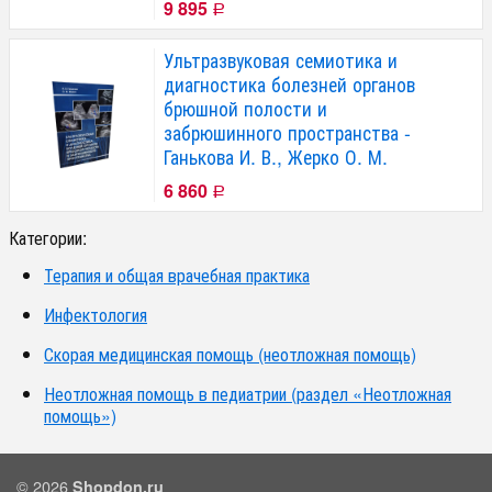
9 895
Р
Ультразвуковая семиотика и
диагностика болезней органов
брюшной полости и
забрюшинного пространства -
Ганькова И. В., Жерко О. М.
6 860
Р
Категории:
Терапия и общая врачебная практика
Инфектология
Скорая медицинская помощь (неотложная помощь)
Неотложная помощь в педиатрии (раздел «Неотложная
помощь»)
© 2026
Shopdon.ru