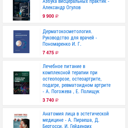
Азбука висцеральных практик -
Александр Огулов
9 900
Р
Дерматокосметология.
Руководство для врачей -
Пономаренко И. Г.
7 475
Р
Лечебное питание в
комплексной терапии при
остеопорозе, остеоартрите,
подагре, ревматоидном артрите
- А. Погожева , Е. Полищук
3 740
Р
Анатомия лица в эстетической
медицине - А. Пираеша, Д.
Бертосси, И. Гейденрих