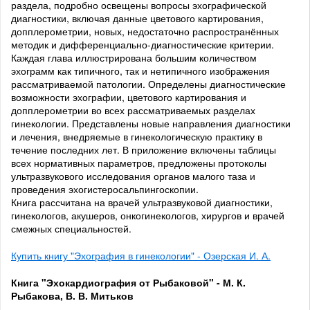
раздела, подробно освещены вопросы эхографической
диагностики, включая данные цветового картирования,
допплерометрии, новых, недостаточно распространённых
методик и дифференциально-диагностические критерии.
Каждая глава иллюстрирована большим количеством
эхограмм как типичного, так и нетипичного изображения
рассматриваемой патологии. Определены диагностические
возможности эхографии, цветового картирования и
допплерометрии во всех рассматриваемых разделах
гинекологии. Представлены новые направления диагностики
и лечения, внедряемые в гинекологическую практику в
течение последних лет. В приложение включены таблицы
всех нормативных параметров, предложены протоколы
ультразвукового исследования органов малого таза и
проведения эхогистеросальпингоскопии.
Книга рассчитана на врачей ультразвуковой диагностики,
гинекологов, акушеров, онкогинекологов, хирургов и врачей
смежных специальностей.
Купить книгу "Эхография в гинекологии" - Озерская И. А.
Книга "Эхокардиография от Рыбаковой" - М. К.
Рыбакова, В. В. Митьков