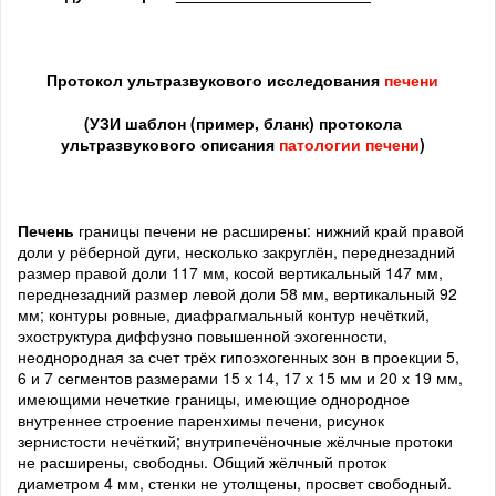
Протокол ультразвукового исследования
печени
(
УЗИ шаблон (пример, бланк) протокола
ультразвукового описания
патологии печени
)
Печень
границы печени не расширены: нижний край правой
доли у рёберной дуги, несколько закруглён, переднезадний
размер правой доли 117 мм, косой вертикальный 147 мм,
переднезадний размер левой доли 58 мм, вертикальный 92
мм; контуры ровные, диафрагмальный контур нечёткий,
эхоструктура диффузно повышенной эхогенности,
неоднородная за счет трёх гипоэхогенных зон в проекции 5,
6 и 7 сегментов размерами 15 х 14, 17 х 15 мм и 20 х 19 мм,
имеющими нечеткие границы, имеющие однородное
внутреннее строение паренхимы печени, рисунок
зернистости нечёткий; внутрипечёночные жёлчные протоки
не расширены, свободны. Общий жёлчный проток
диаметром 4 мм, стенки не утолщены, просвет свободный.