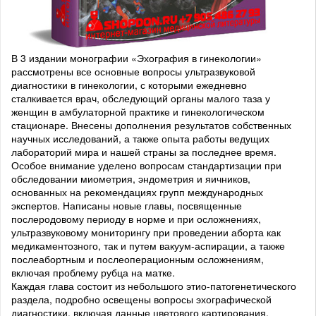
В 3 издании монографии «Эхография в гинекологии»
рассмотрены все основные вопросы ультразвуковой
диагностики в гинекологии, с которыми ежедневно
сталкивается врач, обследующий органы малого таза у
женщин в амбулаторной практике и гинекологическом
стационаре. Внесены дополнения результатов собственных
научных исследований, а также опыта работы ведущих
лабораторий мира и нашей страны за последнее время.
Особое внимание уделено вопросам стандартизации при
обследовании миометрия, эндометрия и яичников,
основанных на рекомендациях групп международных
экспертов. Написаны новые главы, посвященные
послеродовому периоду в норме и при осложнениях,
ультразвуковому мониторингу при проведении аборта как
медикаментозного, так и путем вакуум-аспирации, а также
послеабортным и послеоперационным осложнениям,
включая проблему рубца на матке.
Каждая глава состоит из небольшого этио-патогенетического
раздела, подробно освещены вопросы эхографической
диагностики, включая данные цветового картирования,