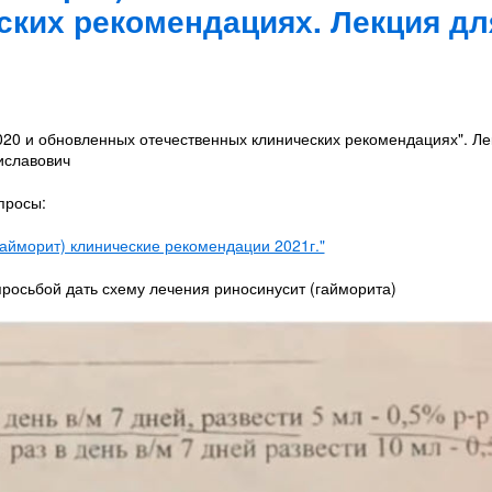
ских рекомендациях. Лекция дл
020 и обновленных отечественных клинических рекомендациях". Ле
иславович
просы:
айморит) клинические рекомендации 2021г."
просьбой дать схему лечения риносинусит (гайморита)