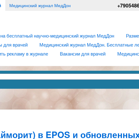
+790548
й
Медицинский журнал МедДон
 на бесплатный научно-медицинский журнал МедДон
Разме
ы для врачей
Медицинский журнал МедДон. Бесплатные лек
ть рекламу в журнале
Вакансии для врачей
Медицинс
айморит) в EPOS и обновленны