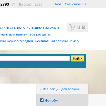
62793
Вход
Регистрация
Пн—Вс 00:00—23:59
0
стить статью или лекцию в журнале
Р
ции для врачей (все разделы)
кий журнал МедДон. Бесплатный свежий номер
Все лекции для врачей
х
Фейсбук