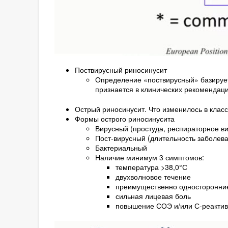
Поствирусный риносинусит
Определение «поствирусный» базируетс
признается в клинических рекоменда
Острый риносинусит. Что изменилось в клас
Формы острого риносинусита
Вирусный (простуда, респираторное в
Пост-вирусный (длительность заболева
Бактериальный
Наличие минимум 3 симптомов:
температура >38,0°С
двухволновое течение
преимущественно односторонн
сильная лицевая боль
повышение СОЭ и/или С-реактив