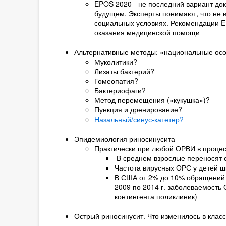
EPOS 2020 - не последний вариант до
будущем. Эксперты понимают, что не 
социальных условиях. Рекомендации E
оказания медицинской помощи
Альтернативные методы: «национальные ос
Муколитики?
Лизаты бактерий?
Гомеопатия?
Бактериофаги?
Метод перемещения («кукушка»)?
Пункция и дренирование?
Назальный/синус-катетер?
Эпидемиология риносинусита
Практически при любой ОРВИ в процес
В среднем взрослые переносят о
Частота вирусных ОРС у детей шк
В США от 2% до 10% обращений к
2009 по 2014 г. заболеваемость 
контингента поликлиник)
Острый риносинусит. Что изменилось в клас