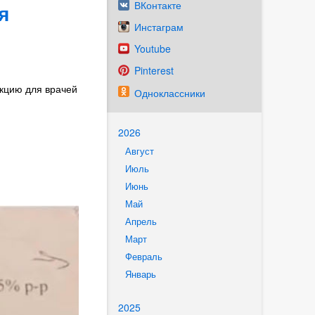
ВКонтакте
я
Инстаграм
Youtube
Pinterest
кцию для врачей
Одноклассники
2026
Август
Июль
Июнь
Май
Апрель
Март
Февраль
Январь
2025