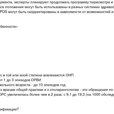
кумента, эксперты планируют продолжать программу пересмотра и
все положения могут быть использованы в разных системах здраво
POS могут быть скорректированы в зависимости от возможностей и
обенности»
с в той или иной степени вовлекаются ОНП
т 1 до 3 эпизодов ОРВИ
ольного возраста - до 10 эпизодов год
 врачам общей практики и к отоларингологам - это обращения по
ОРС увеличилась более чем в 2 раза: с 9,1 до 19,3 (на 1000 обсле
сификации?