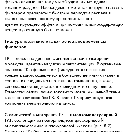
физиологичные, поэтому мы обсудим эти методики в
текущем разделе. Необходимо отметить, что трудно назвать
филлером препараты с быстрым периодом распада в
тканях человека, поэтому продолжительного
аугментирующего эффекта при помощи плазмосодержащих
веществ достигнуто быть не может.
Гиалуроновая кислота как основа современных
филлеров
ГК — довольно древняя с эволюционной точки зрения
молекула, идентичная у всех млекопитающих. В организме
человека ГК в форме соли (гиалуроната) в высоких
концентрациях содержится в большинстве мягких тканей в
составе их соединительнотканного компонента, в коже,
синовиальной жидкости, стекловидном теле, пуповине.
Гомеостаз лёгких, почек, головного мозга, мышечной ткани
также невозможен без ГК. В тканях ГК присутствует как
компонент внеклеточного матрикса.
С химической точки зрения ГК —
высокомолекулярный
ГАГ
, состоящий из повторяющихся дисахаридов N-
ацетилглюкозамина и глюкуроновой кислоты (рис. 5-2).
Структура ГК обеспечивает уникальные физико-химические