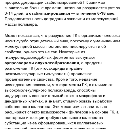
процесс деградации стабилизированной ГК занимает
значительно больше времени: нативная разрушается уже за
3-14 дней, а
стабилизированная — в течение 6-18 мес
.
Продолжительность деградации зависит и от молекулярной
массы полимера.
Может показаться, что разрушение ГК в организме человека
носит сугубо отрицательный знак, поскольку с уменьшением
молекулярной массы постепенно нивелируются и её
свойства, однако это не так. Некоторые из
гиалуронидазоподобных ферментов выступают
супрессорами опухолеобразования
, а продукты
разложения ГК (олигосахариды и крайне
низкомолекулярные гиалуронаты) проявляют
проангиогенные свойства. Кроме того, недавние
исследования показали, что фрагменты ГК, в отличие от
высокомолекулярного полисахарида, способны
индуцировать воспалительный ответ в макрофагах и
дендритных клетках, а значит, стимулировать выработку
собственного коллагена. Эти механизмы значительно
расширяют спектр возможностей филлеров на основе ГК, а
повторные инъекции требуют меньшего количества
субстанции из-за сформировавшихся коллагеновых
соединений, придающих дополнительную каркасную