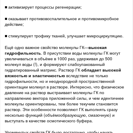
■ активизирует процессы регенерации;
■ оказывает противовоспалительное и противомикробное
действие;
■ стимулирует трофику тканей, улучшает микроциркуляцию.
Ещё одно важное свойство молекулы ГК—
высокая
гидрофильность
. В присутствии воды молекулы ГК могут
увеличиваться в объёме в 1000 раз, удерживая до 500
молекул воды (!), и формируют слабоупакованный
гидратированный матрикс. Раствор ГК
обладает высокой
вязкостью и эластичностью
вследствие не только
гидрофильности, но и неоднородной пространственной
ориентации молекул в растворе. Интересно, что физическое
давление на раствор выстраивает молекулы ГК по
направлению вектора приложенной силы, и чем идентичнее
молекулы ориентированы, тем более текучим становится
раствор. Эти особенности позволяют ГК выполнять сразу
несколько функций (объёмообразующую, смазочную) и
выступать в качестве осмотического буфера.
Упомянутых свойств ГК было достаточно, чтобы начать