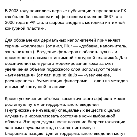
В 2003 году появились первые публикации о препаратах ГК
как более безопасном и эффективном филлере 3637, а с
2006 года в РФ стали широко внедрять методики интимной
контурной пластики.
Для обозначения дермальных наполнителей применяют
термин «филлеры» (от англ, filler — «добавка, наполнитель,
заполнитель»). Введение филлеров в область вульвы и
промежности называют интимной контурной пластикой. Для
обозначения контурного моделирования кожи за счёт
увеличения объёма подкожного слоя используют термин
«аугментация» (от лат. augmentatio — «увеличение,
расширение»). Аугментация филлерами — один из методов
интимной контурной пластики.
Кроме увеличения объёма, косметического эффекта можно
достигнуть путём интердермального введения
(внутрикожные инъекции) специальных веществ с целью
улучшить и нормализовать состояние кожи выбранной
области. Эти процедуры носят название биоревитализации,
частным случаем метода считают интимную
биоревитализацию. Для интердермального введения могут