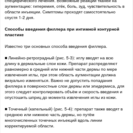
специфического лечения. Возможные реакции тканей на
аугментацию: гиперемия, отёк, боль, зуд, чувствительность в
области инъекции. Симптомы проходят самостоятельно
спустя 1-2 дня.
Способы введения филлера при интимной контурной
пластике
Известно три основных способа введения филлера.
■ Линейно-ретроградный (рис. 5-3): иглу вводят на всю
длину в дермальные слои кожи. Препарат распределяют
равномерно в средней или нижней части дермы по мере
извлечения иглы, при этом область аугментации должна
визуально изменяться. Важно не допустить попадания
филлера в поверхностные слои дермы или эпидермиса, для
этого следует контролировать объём и скорость введения и
опустошить шприц до момента извлечения иглы из кожи.
■ Точечный (капельный) (рис. 5-4): препарат также вводят в
среднюю или нижнюю часть дермы, но путём
многочисленных точечных инъекций вдоль линии
корректируемой области.