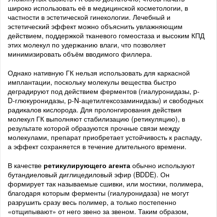
широко использовать её в медицинской косметологии, в
частности в эстетической гинекологии. Лечебный и
эстетический эффект можно объяснить увлажняющим
действием, поддержкой тканевого гомеостаза и высоким КПД
этих молекул по удержанию влаги, что позволяет
минимизировать объём вводимого филлера.
Однако нативную ГК нельзя использовать для каркасной
имплантации, поскольку молекулы вещества быстро
деградируют под действием ферментов (гиалуронидазы, p-
D-глюкуронидазы, p-N-ацетилгексозаминидазы) и свободных
радикалов кислорода. Для пролонгирования действия
молекул ГК выполняют стабилизацию (ретикуляцию), в
результате которой образуются прочные связи между
молекулами, препарат приобретает устойчивость к распаду,
а эффект сохраняется в течение длительного времени.
В качестве
ретикулирующего агента
обычно используют
бутандиеловый диглицедиловый эфир (BDDE). Он
формирует так называемые сшивки, или мостики, полимера,
благодаря которым ферменты (гиалуронидаза) не могут
разрушить сразу весь полимер, а только постепенно
«отщипывают» от него звено за звеном. Таким образом,