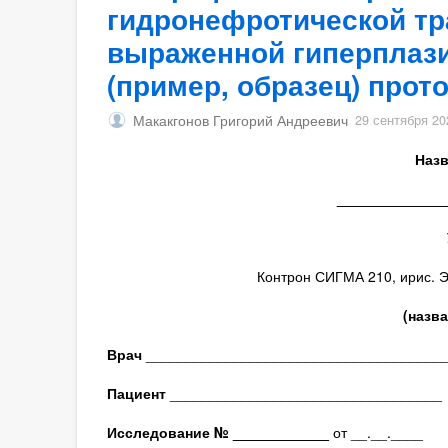
гидронефротической тр
выраженной гиперплаз
(пример, образец) прот
Макакгонов Григорий Андреевич
29 сентября 20
Назв
_____________
Контрон СИГМА 210, ирис. Э
(назв
Врач
_____________________________________
Пациент
__________________________________
Исследование № ____________
от __.__.____