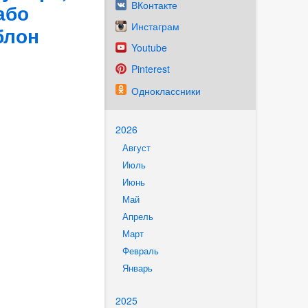
ВКонтакте
або
Инстаграм
блон
Youtube
Pinterest
Одноклассники
2026
Август
Июль
Июнь
Май
Апрель
Март
Февраль
Январь
2025