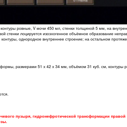
онтуры ровные, V мочи 450 мл, стенки толщиной 5 мм, на внутре
ковой стенки лоцируется изоэхогенное объёмное образование непр
 контуры, однородное внутреннее строение; на остальном протяж
ормы, размерами 51 х 42 х 34 мм, объёмом 31 куб. см, контуры р
тся.
чевого пузыря, гидронефротической трансформации правой 
езы.