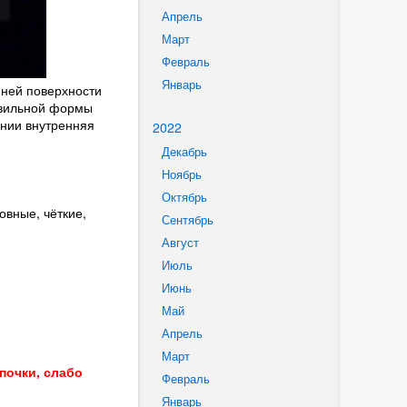
Апрель
Март
Февраль
Январь
нней поверхности
авильной формы
ении внутренняя
2022
Декабрь
Ноябрь
Октябрь
овные, чёткие,
Сентябрь
Август
Июль
Июнь
Май
Апрель
Март
почки, слабо
Февраль
Январь