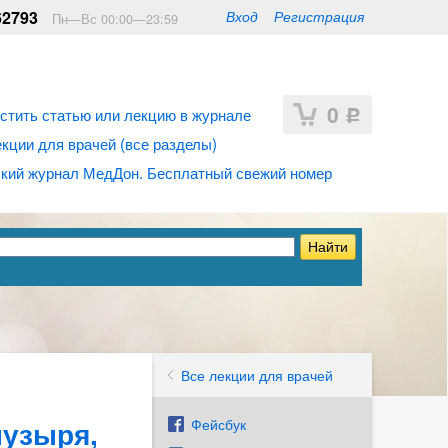
62793
Вход
Регистрация
Пн—Вс 00:00—23:59
0
стить статью или лекцию в журнале
Р
ции для врачей (все разделы)
кий журнал МедДон. Бесплатный свежий номер
Все лекции для врачей
пузыря,
Фейсбук