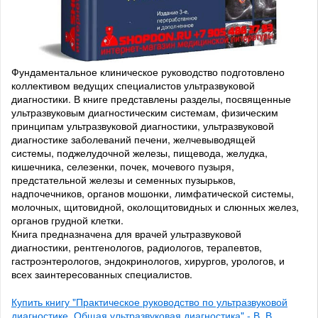
Фундаментальное клиническое руководство подготовлено
коллективом ведущих специалистов ультразвуковой
диагностики. В книге представлены разделы, посвященные
ультразвуковым диагностическим системам, физическим
принципам ультразвуковой диагностики, ультразвуковой
диагностике заболеваний печени, желчевыводящей
системы, поджелудочной железы, пищевода, желудка,
кишечника, селезенки, почек, мочевого пузыря,
предстательной железы и семенных пузырьков,
надпочечников, органов мошонки, лимфатической системы,
молочных, щитовидной, околощитовидных и слюнных желез,
органов грудной клетки.
Книга предназначена для врачей ультразвуковой
диагностики, рентгенологов, радиологов, терапевтов,
гастроэнтерологов, эндокринологов, хирургов, урологов, и
всех заинтересованных специалистов.
Купить книгу "Практическое руководство по ультразвуковой
диагностике. Общая ультразвуковая диагностика" - В. В.