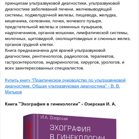
принципам ультразвуковой диагностики, ультразвуковой
диагностике заболеваний печени, желчевыводящей
системы, поджелудочной железы, пищевода, желудка,
кишечника, селезенки, почек, мочевого пузыря,
предстательной железы и семенных пузырьков,
надпочечников, органов мошонки, лимфатической системы,
молочных, щитовидной, околощитовидных и слюнных желез,
органов грудной клетки.
Книга предназначена для врачей ультразвуковой
диагностики, рентгенологов, радиологов, терапевтов,
гастроэнтерологов, эндокринологов, хирургов, урологов, и
всех заинтересованных специалистов.
Купить книгу "Практическое руководство по ультразвуковой
диагностике. Общая ультразвуковая диагностика" - В. В.
Митьков
Книга "Эхография в гинекологии" - Озерская И. А.