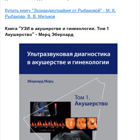
Купить книгу "Эхокардиография от Рыбаковой" - М. К.
Рыбакова, В. В. Митьков
Книга "УЗИ в акушерстве и гинекологии. Том 1
Акушерство" - Мерц Эберхард