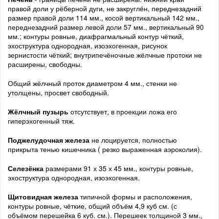
правой доли у рёберной дуги, не закруглён, переднезадний
размер правой доли 114 мм., косой вертикальный 142 мм.,
переднезадний размер левой доли 57 мм., вертикальный 90
мм.; контуры ровные, диафрагмальный контур чёткий,
эхоструктура однородная, изоэхогенная, рисунок
зернистости чёткий; внутрипечёночные жёлчные протоки не
расширены, свободны.
Общий жёлчный проток диаметром 4 мм., стенки не
утолщены, просвет свободный.
Жёлчный пузырь
отсутствует, в проекции ложа его
гиперэхогенный тяж.
Поджелудочная железа
не лоцируется, полностью
прикрыта тенью кишечника ( резко выраженная аэроколия).
Селезёнка
размерами 91 х 35 х 45 мм., контуры ровные,
эхоструктура однородная, изоэхогенная.
Щитовидная железа
типичной формы и расположения,
контуры ровные, чёткие, общий объём 4,9 куб см. (с
объёмом перешейка 6 куб. см.). Перешеек толщиной 3 мм.,