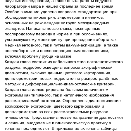
научных исследований, а также опыта работы ведущих
лабораторий мира и нашей страны за последнее время.
Особое внимание уделено вопросам стандартизации при
обследовании миометрия, эндометрия и яичников,
основанных на рекомендациях групп международных
экспертов. Написаны новые главы, посвященные
послеродовому периоду в норме и при осложнениях,
ультразвуковому мониторингу при проведении аборта как
медикаментозного, так и путем вакуум-аспирации, а также
послеабортным и послеоперационным осложнениям,
включая проблему рубца на матке.
Каждая глава состоит из небольшого этио-патогенетического
раздела, подробно освещены вопросы эхографической
диагностики, включая данные цветового картирования,
допплерометрии, новых, недостаточно распространённых
методик и дифференциально-диагностические критерии.
Каждая глава иллюстрирована большим количеством
эхограмм как типичного, так и нетипичного изображения
рассматриваемой патологии. Определены диагностические
возможности эхографии, цветового картирования и
допплерометрии во всех рассматриваемых разделах
гинекологии. Представлены новые направления диагностики
и лечения, внедряемые в гинекологическую практику в
течение последних лет. В приложение включены таблицы