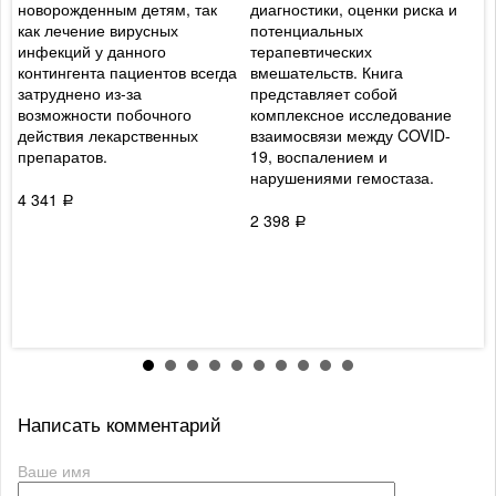
новорожденным детям, так
диагностики, оценки риска и
р
как лечение вирусных
потенциальных
т
и
инфекций у данного
терапевтических
в
контингента пациентов всегда
вмешательств. Книга
п
затруднено из-за
представляет собой
и
возможности побочного
комплексное исследование
М
действия лекарственных
взаимосвязи между COVID-
т
препаратов.
19, воспалением и
к
нарушениями гемостаза.
а
п
4 341
Р
C
2 398
Р
2
Написать комментарий
Ваше имя