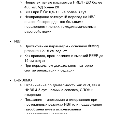
Непротективные параметры НИВЛ - ДО более
400 мл, ЧД более 20
ВПО при FiO2 0,9-1,0 не более 3 сут
Неоправданно затянутый перевод на ИВЛ -
опасен беспрецедентно большими
поражениями легких, гемодинамическими
расстройствами
ИВЛ
Протективные параметры - основной driving
pressure 12-15 см вод. ст.
Как правило, прон-позиция и высокий PEEP до
15 см вод ст
При нормальном дыхательном паттерне -
снятие релаксации и седации
В-В-ЭКМО
Ограничение по длительности как ИВЛ, так и
НИВЛ 4-5 сут, наличию сепсиса, СПОН и
ожирения
Показания - гипоксемия и гиперкапния при
протективных режимах ИВЛ или поддержание
газообмена путем использования
непротективных режимов