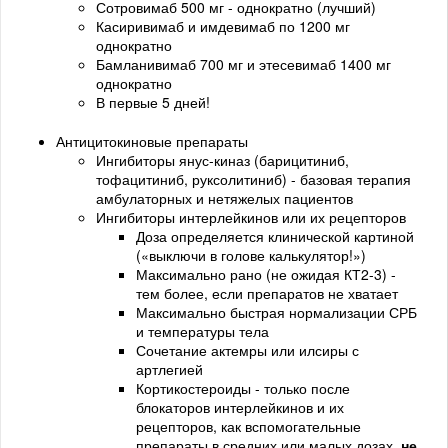
Сотровимаб 500 мг - однократно (лучший)
Касиривимаб и имдевимаб по 1200 мг
однократно
Бамланивимаб 700 мг и этесевимаб 1400 мг
однократно
В первые 5 дней!
Антицитокиновые препараты
Ингибиторы янус-киназ (барицитиниб,
тофацитиниб, руксолитиниб) - базовая терапия
амбулаторных и нетяжелых пациентов
Ингибиторы интерлейкинов или их рецепторов
Доза определяется клинической картиной
(«выключи в голове калькулятор!»)
Максимально рано (не ожидая КТ2-3) -
тем более, если препаратов не хватает
Максимально быстрая нормализации СРБ
и температуры тела
Сочетание актемры или илсиры с
артлегией
Кортикостероиды - только после
блокаторов интерлейкинов и их
рецепторов, как вспомогательные
препараты в средних или малых дозах,
не