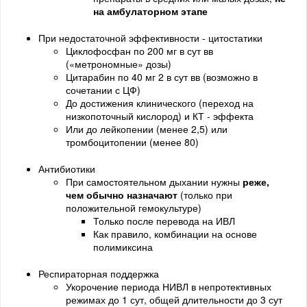
на амбулаторном этапе
При недостаточной эффективности - цитостатики
Циклофосфан по 200 мг в сут вв
(«метрономные» дозы)
Цитарабин по 40 мг 2 в сут вв (возможно в
сочетании с ЦФ)
До достижения клинического (переход на
низкопоточный кислород) и КТ - эффекта
Или до лейкопении (менее 2,5) или
тромбоцитопении (менее 80)
Антибиотики
При самостоятельном дыхании нужны
реже,
чем обычно назначают
(только при
положительной гемокультуре)
Только после перевода на ИВЛ
Как правило, комбинации на основе
полимиксина
Респираторная поддержка
Укорочение периода НИВЛ в непротективных
режимах до 1 сут, общей длительности до 3 сут