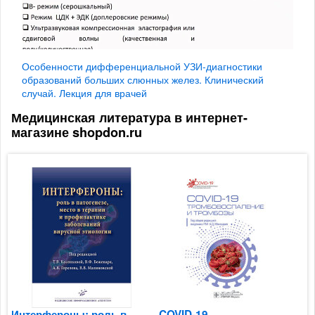
Особенности дифференциальной УЗИ-диагностики
образований больших слюнных желез. Клинический
случай. Лекция для врачей
Медицинская литература в интернет-
магазине shopdon.ru
Интерфероны: роль в
COVID-19,
М