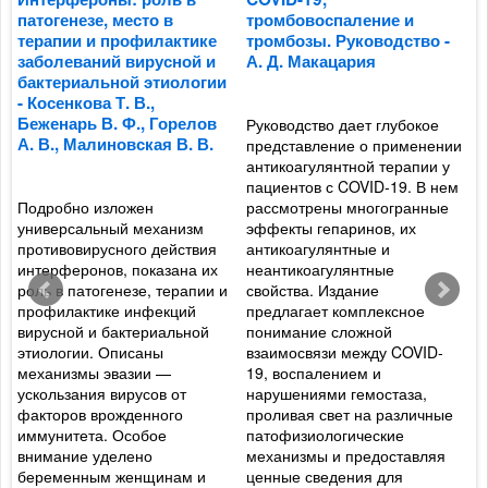
е
патогенезе, место в
тромбовоспаление и
в
терапии и профилактике
тромбозы. Руководство -
з
заболеваний вирусной и
А. Д. Макацария
в
бактериальной этиологии
о
- Косенкова Т. В.,
д
Беженарь В. Ф., Горелов
И
Руководство дает глубокое
А. В., Малиновская В. В.
В
представление о применении
антикоагулянтной терапии у
й
пациентов с COVID-19. В нем
Подробно изложен
рассмотрены многогранные
С
универсальный механизм
эффекты гепаринов, их
в
противовирусного действия
антикоагулянтные и
р
интерферонов, показана их
неантикоагулянтные
о
роль в патогенезе, терапии и
свойства. Издание
м
профилактике инфекций
предлагает комплексное
т
вирусной и бактериальной
понимание сложной
М
этиологии. Описаны
взаимосвязи между COVID-
т
механизмы эвазии —
19, воспалением и
к
ускользания вирусов от
нарушениями гемостаза,
п
факторов врожденного
проливая свет на различные
м
в
иммунитета. Особое
патофизиологические
т
внимание уделено
механизмы и предоставляя
C
и
беременным женщинам и
ценные сведения для
п