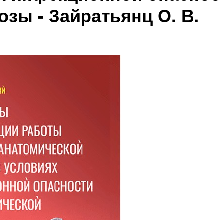
озы - Зайратьянц О. В.