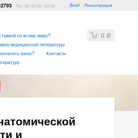
62793
Вход
Регистрация
Пн—Вс 00:00—23:59
0
ставкой по всему миру?
Р
авка медицинской литературы
 оплатить заказ?
Контакты
итературу
натомической
ти и