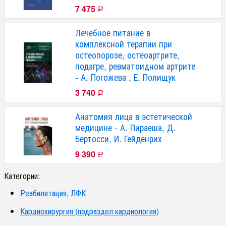
7 475
Р
Лечебное питание в
комплексной терапии при
остеопорозе, остеоартрите,
подагре, ревматоидном артрите
- А. Погожева , Е. Полищук
3 740
Р
Анатомия лица в эстетической
медицине - А. Пираеша, Д.
Бертосси, И. Гейденрих
9 390
Р
Категории:
Реабилитация, ЛФК
Кардиохирургия (подраздел кардиология)