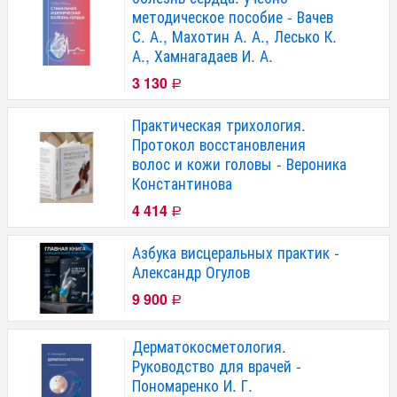
методическое пособие - Вачев
С. А., Махотин А. А., Лесько К.
А., Хамнагадаев И. А.
3 130
Р
Практическая трихология.
Протокол восстановления
волос и кожи головы - Вероника
Константинова
4 414
Р
Азбука висцеральных практик -
Александр Огулов
9 900
Р
Дерматокосметология.
Руководство для врачей -
Пономаренко И. Г.