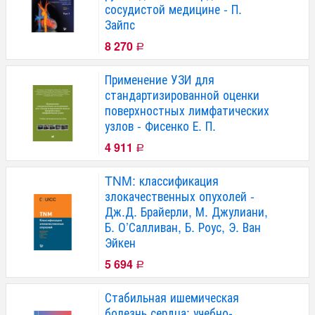
сосудистой медицине - П.
Зайпс
8 270
Р
Применение УЗИ для
стандартизированной оценки
поверхностных лимфатических
узлов - Фисенко Е. П.
4 911
Р
TNM: классификация
злокачественных опухолей -
Дж.Д. Брайерли, М. Джулиани,
Б. О’Салливан, Б. Роус, Э. Ван
Эйкен
5 694
Р
Стабильная ишемическая
болезнь сердца: учебно-