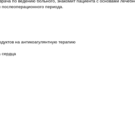
врача по ведению больного, знакомит пациента с основами лечебн
и послеоперационного периода.
дуктов на антикоагулянтную терапию
а сердца