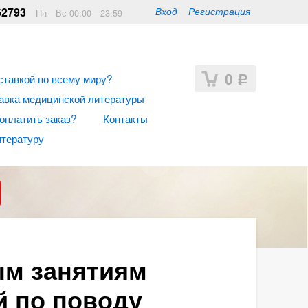
62793
Вход
Регистрация
Пн—Вс 00:00—23:59
0
ставкой по всему миру?
Р
авка медицинской литературы
 оплатить заказ?
Контакты
итературу
ым занятиям
й по поводу